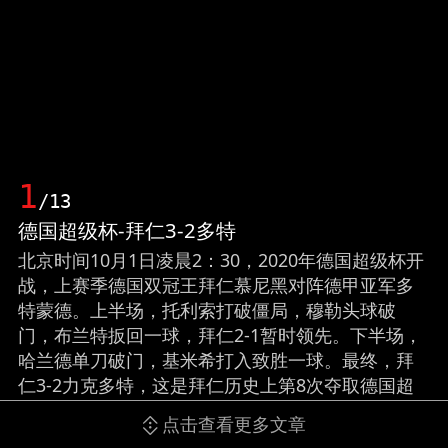
1
/13
德国超级杯-拜仁3-2多特
北京时间10月1日凌晨2：30，2020年德国超级杯开
战，上赛季德国双冠王拜仁慕尼黑对阵德甲亚军多
特蒙德。上半场，托利索打破僵局，穆勒头球破
门，布兰特扳回一球，拜仁2-1暂时领先。下半场，
哈兰德单刀破门，基米希打入致胜一球。最终，拜
仁3-2力克多特，这是拜仁历史上第8次夺取德国超
级杯。不仅如此，夺取该项冠军后，2020年度他们
点击查看更多文章
已经完成了包括德甲冠军、德国杯冠军、欧冠冠