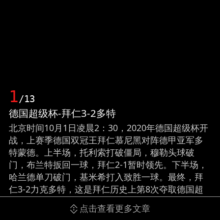
1
/13
德国超级杯-拜仁3-2多特
北京时间10月1日凌晨2：30，2020年德国超级杯开
战，上赛季德国双冠王拜仁慕尼黑对阵德甲亚军多
特蒙德。上半场，托利索打破僵局，穆勒头球破
门，布兰特扳回一球，拜仁2-1暂时领先。下半场，
哈兰德单刀破门，基米希打入致胜一球。最终，拜
仁3-2力克多特，这是拜仁历史上第8次夺取德国超
级杯。不仅如此，夺取该项冠军后，2020年度他们
点击查看更多文章
已经完成了包括德甲冠军、德国杯冠军、欧冠冠