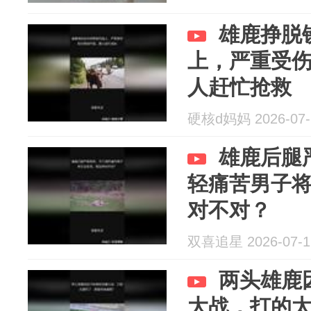
雄鹿挣脱
上，严重受
人赶忙抢救
硬核d妈妈 2026-07-
雄鹿后腿
轻痛苦男子
对不对？
双喜追星 2026-07-1
两头雄鹿
大战，打的