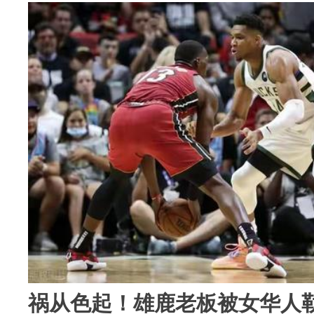
祸从色起！雄鹿老板被女华人勒