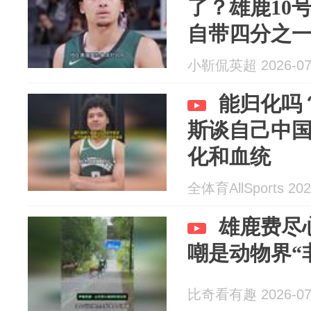
了？雄鹿10号
自带四分之
小靳侃英超 2026-07
能归化吗
斯谈自己中
化和血统
全体育AllSports 202
雄鹿费尽
嘲是动物界“
比奇看有趣 2026-07