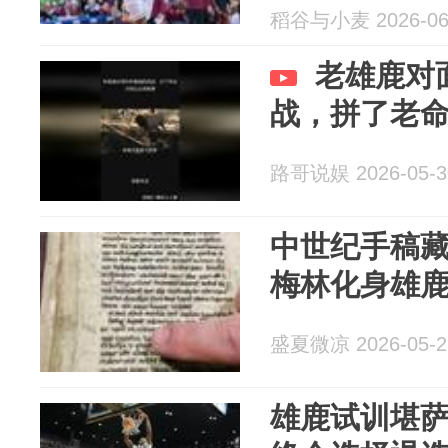
稻谷与小麦 2026-06
老雄鹿对
战，拼了老
路哥说娱 2026-05-3
中世纪手稿藏
梅林化身雄鹿
盛夏微凉 2026-05-2
雄鹿试训堪