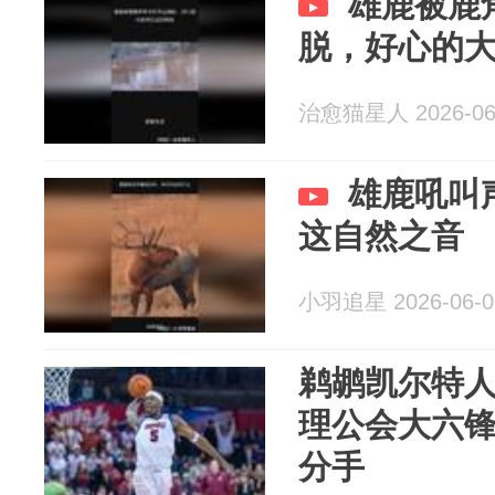
雄鹿被鹿
脱，好心的
治愈猫星人 2026-06
雄鹿吼叫
这自然之音
小羽追星 2026-06-0
鹈鹕凯尔特
理公会大六
分手