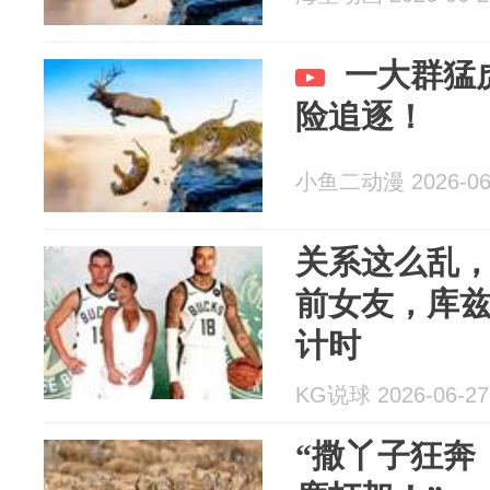
一大群猛
险追逐！
小鱼二动漫 2026-06
关系这么乱
前女友，库
计时
KG说球 2026-06-27
“撒丫子狂奔