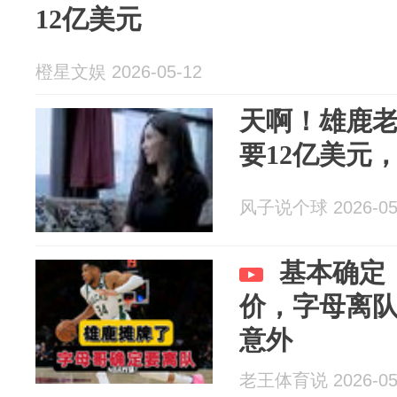
12亿美元
橙星文娱 2026-05-12
天啊！雄鹿
要12亿美元
风子说个球 2026-05
基本确定
价，字母离
意外
老王体育说 2026-05