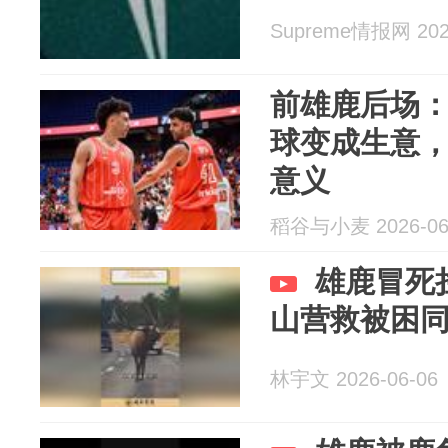
Supreme情报网 2026
前雄鹿后场：
球变成生意
意义
稻谷与小麦 2026-06
雄鹿冒死
山营救被困
林宇文 2026-06-06