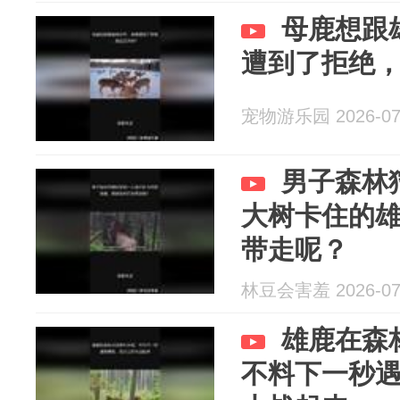
母鹿想跟
遭到了拒绝
宠物游乐园 2026-07
男子森林
大树卡住的
带走呢？
林豆会害羞 2026-07
雄鹿在森
不料下一秒