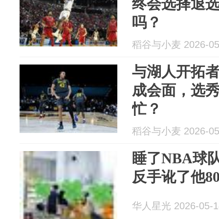
终会选择退
吗？
稻谷与小麦 2026-05
与湖人开拓
成会面，选
忙？
稻谷与小麦 2026-05
睡了NBA球
反手讹了他8
华人星光 2026-05-1