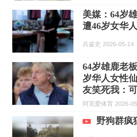
美媒：64岁
遭46岁女华人
兵鉴史 2026-05-14
64岁雄鹿老板We
岁华人女性仙
友笑死我：
到美国崩老
阿芜爱体育 2026-05
野狗群疯