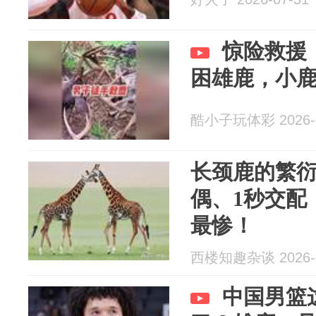
惊险救援
困雄鹿，小
酷小子玩体彩 2026-0
长颈鹿的繁
偶、1秒交配
最惨！
西楼知趣杂谈 2026-0
中国男篮