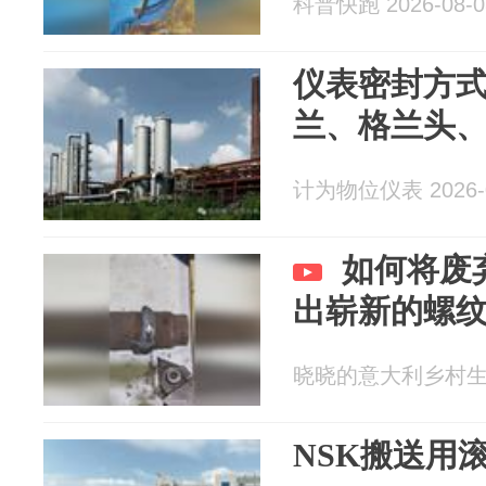
科普快跑 2026-08-0
仪表密封方
兰、格兰头
计为物位仪表 2026-0
如何将废
出崭新的螺
晓晓的意大利乡村生活 2
NSK搬送用