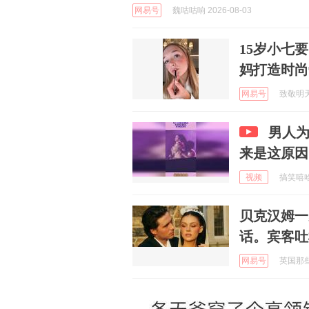
网易号
魏咕咕响 2026-08-03
15岁小七
妈打造时尚
网易号
致敬明天的
男人
来是这原因
视频
搞笑嘻哈哈
贝克汉姆一
话。宾客吐
网易号
英国那些事