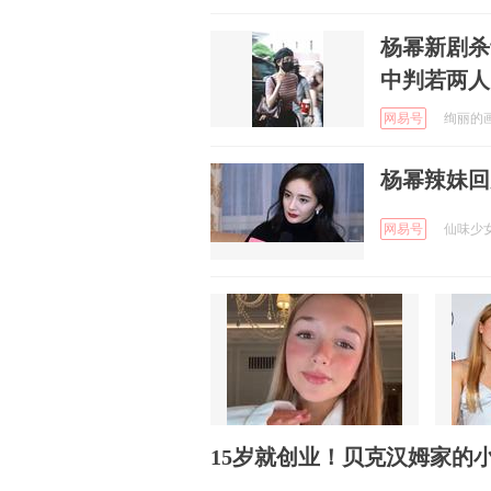
杨幂新剧杀
中判若两人
网易号
绚丽的画卷
杨幂辣妹回
网易号
仙味少女心
15岁就创业！贝克汉姆家的