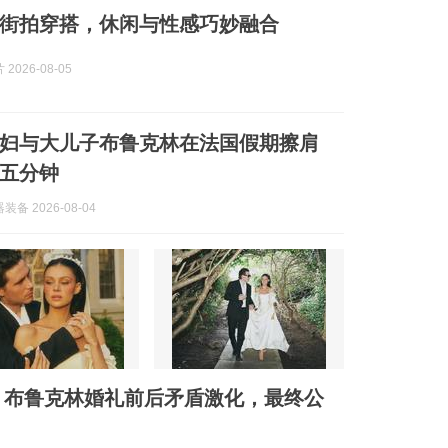
街拍穿搭，休闲与性感巧妙融合
2026-08-05
妇与大儿子布鲁克林在法国假期擦肩
五分钟
备 2026-08-04
：布鲁克林婚礼前后矛盾激化，最终公