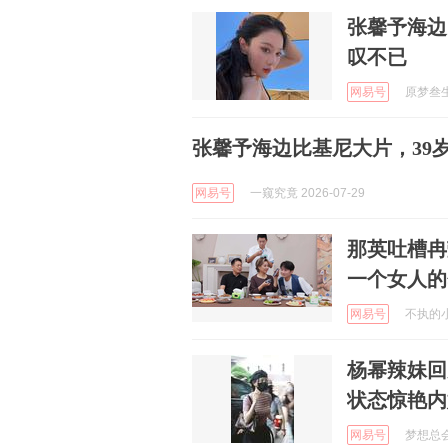
张馨予海边
叹不已
网易号
原梦叁生 
张馨予海边比基尼大片，39
网易号
一窥究竟 2026-07-29
那英吐槽冉
一个女人的
网易号
不执的小世
杨幂辣妹回
状态惊艳内
网易号
梦想总会变