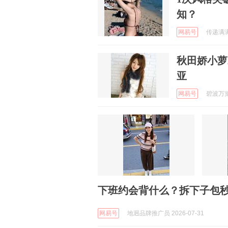
知？
网易号
传递满满正
秋田娇小萝
亚
网易号
碧波万览 
下班约会背什么？拆下子包
网易号
地迥品牌推广员 2026-07-31