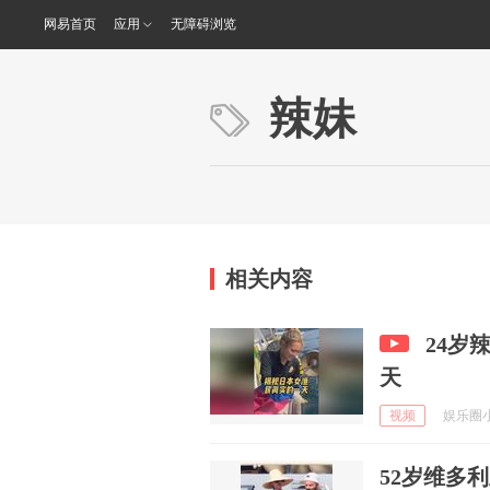
网易首页
应用
无障碍浏览
辣妹
相关内容
24岁
天
视频
娱乐圈小蜜
52岁维多