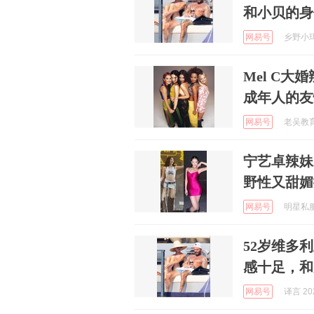
和小贝的身
网易号
乡野小珥 
Mel C
成年人的友
网易号
老吴教育课
宁艺卓辣妹
野性又甜媚
网易号
明星私服穿
52岁维多
感十足，和
网易号
译言 202