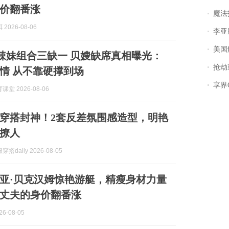
价翻番涨
魔法打败魔
2026-08-06
李亚鹏含泪感谢“
美国
大婚辣妹组合三缺一 贝嫂缺席真相曝光：
抢劫刺死
情 从不靠硬撑到场
享界
堂 2026-08-06
穿搭封神！2套反差氛围感造型，明艳
撩人
搭daily 2026-08-05
利亚·贝克汉姆惊艳游艇，精瘦身材力量
丈夫的身价翻番涨
6-08-05