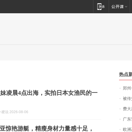
热点
郑州一汉堡店
辣妹凌晨4点出海，实拍日本女渔民的一
被传交付严重超
费大厨
说 2026-08-06
广东雷州
利亚惊艳游艇，精瘦身材力量感十足，
欧洲