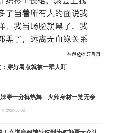
友：穿好看点就被一群人盯
辣妹穿一分裤热舞，火辣身材一览无余
 2026-08-02
破！文淇度假辣妹造型为何颠覆大众认