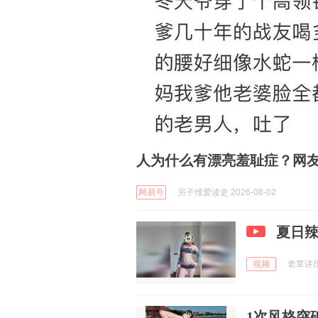
人为什么有漂亮羞耻症？网
网易号
另子维爱读史 2026-08-02
夏日
视频
老覃讲历史
1次风格突