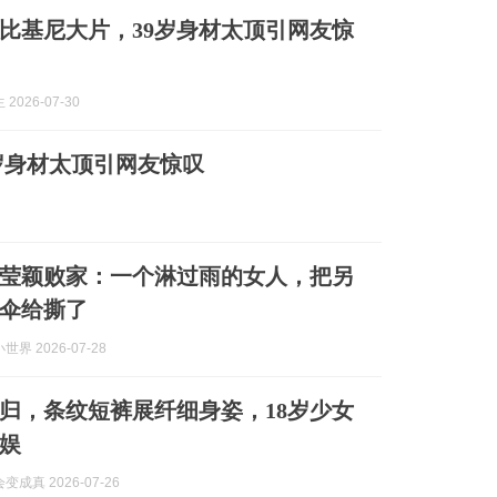
比基尼大片，39岁身材太顶引网友惊
2026-07-30
岁身材太顶引网友惊叹
莹颖败家：一个淋过雨的女人，把另
伞给撕了
界 2026-07-28
归，条纹短裤展纤细身姿，18岁少女
娱
成真 2026-07-26