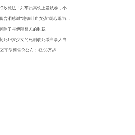
法！列车员高铁上发试卷，小朋友一秒静音，12306回应：列车员个人行为，不是铁路规定
地铁吐血女孩”胡心瑶为嫣然天使捐99999元：这份捐赠太沉重，尊重其捐赠意愿，个人向胡心瑶和她的病友之家各捐赠99999元
解除了与伊朗相关的制裁
19岁少女的死刑改死缓当事人自述：出狱11年间始终刻意躲避被害人家属
G9车型预售价公布：43.98万起