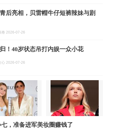
青后亮相，贝雷帽牛仔短裤辣妹与剧
 2026-07-26
归！40岁状态吊打内娱一众小花
 2026-07-26
小七，准备进军美妆圈赚钱了