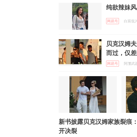
纯欲辣妹风
网易号
白宸侃片 
贝克汉姆夫
而过，仅差
网易号
阿瀿武器装
新书披露贝克汉姆家族裂痕
开决裂