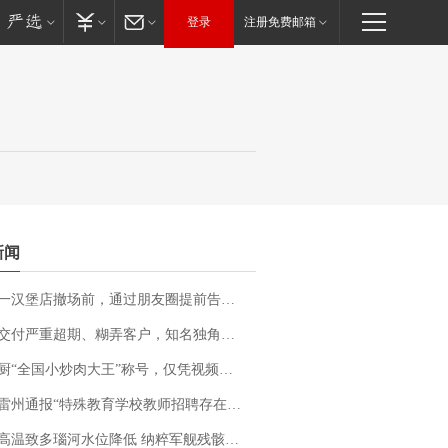
登录
注册免费邮箱
新闻
撤场前，通过朋友圈提前告知逐一退费，有顾客仅剩1元也全被退回，分文不少；顾客：言而有信，让人感动
期、糊弄客户，知名独角兽车企创始人回应：都没证据，将依法采取措施，“本人长期与美国交管局保持沟通，对方表示肯定”
“全国小炒肉大王”称号，仅凭视频评出？中国烹饪协会回应
通报“特殊教育学校教师招聘存在违规行为”：已启动问责程序 副校长被停职
高温致多瑙河水位降低 纳粹军舰残骸重见天日