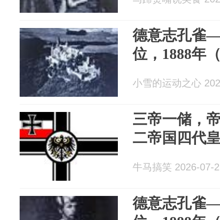
德意志孔雀
位，1888年
小雪的运动之心 2026
三帝一储，
二帝国四代
牛马搞笑 2026-07-2
德意志孔雀