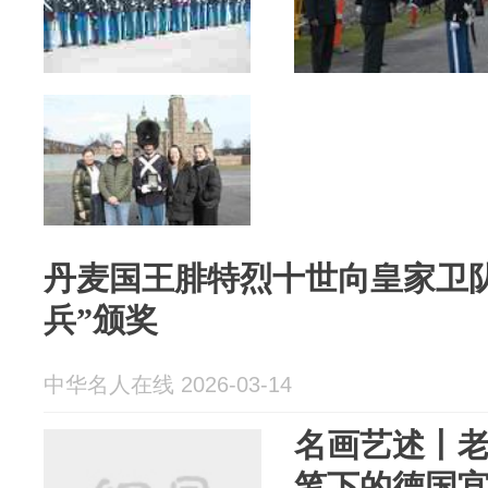
丹麦国王腓特烈十世向皇家卫队2
兵”颁奖
中华名人在线 2026-03-14
名画艺述丨老
笔下的德国