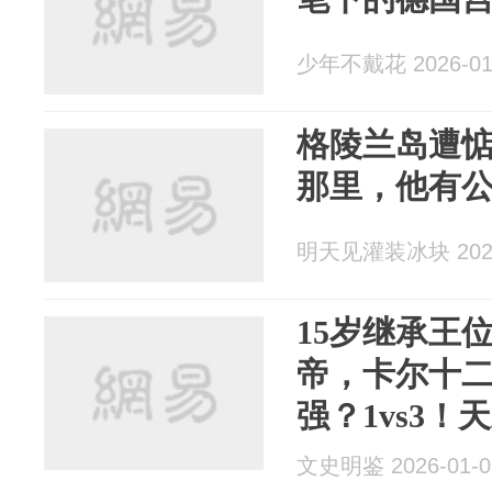
少年不戴花 2026-01
格陵兰岛遭
那里，他有
明天见灌装冰块 2026
15岁继承王
帝，卡尔十
强？1vs3
这到底是怎
文史明鉴 2026-01-0