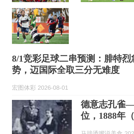
8/1竞彩足球二串预测：腓特
势，迈国际全取三分无难度
宏图体彩 2026-08-01
德意志孔雀
位，1888年
马蹄烫嘴说美食 2026