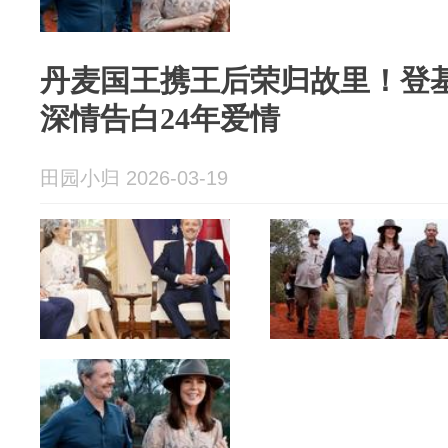
丹麦国王携王后荣归故里！登
深情告白24年爱情
田园小归 2026-03-19