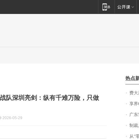
热点
费大厨
战队深圳亮剑：纵有千难万险，只做
享界
广东雷州
2026-05-29
制裁
从“零风