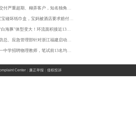
期、糊弄客户，知名独角兽车企创始人回应：都没证据，将依法采取措施，“本人长期与美国交管局保持沟通，对方表示肯定”
坏纸巾盒，宝妈被酒店要求赔付924元！三亚一酒店回复：骨瓷定制！网友一查价格，吵翻了
白海豚”体型变大！环流面积接近13个浙江那么大
总、应急管理部针对浙江福建启动防汛防台风四级应急响应
招聘物理教师，笔试前13名均遭淘汰？教育局：已叫停招聘，成立调查组全面核查
laint Center
|
廉正举报
|
侵权投诉