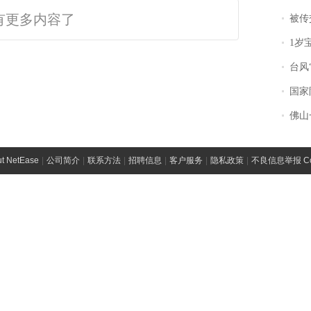
有更多内容了
被传交付严重超
1岁宝宝碰
台风“
国家防
佛山一中学
t NetEase
|
公司简介
|
联系方法
|
招聘信息
|
客户服务
|
隐私政策
|
不良信息举报 Comp