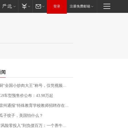
登录
注册免费邮箱
新闻
“全国小炒肉大王”称号，仅凭视频评出？中国烹饪协会回应
G9车型预售价公布：43.98万起
通报“特殊教育学校教师招聘存在违规行为”：已启动问责程序 副校长被停职
瓜子饺子，美国怕什么？
险零投入”到负债百万：一个养牛项目崩盘后，谁该为农户的贷款买单丨红星调查