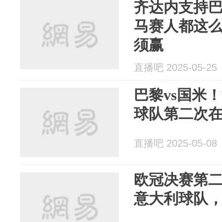
齐达内支持
马赛人都这
须赢
直播吧 2025-05-25
巴黎vs国米
球队第二次
直播吧 2025-05-08
欧冠决赛第
意大利球队，