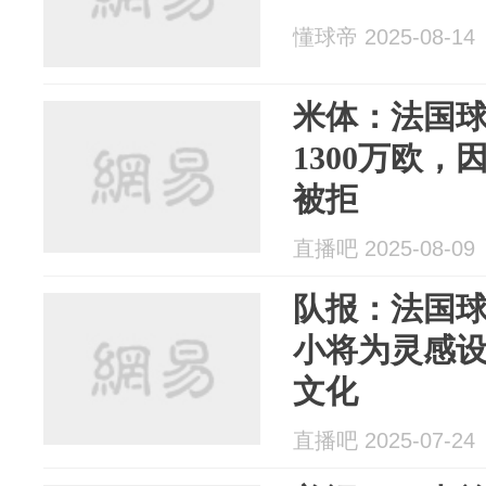
懂球帝 2025-08-14
米体：法国
1300万欧，
被拒
直播吧 2025-08-09
队报：法国
小将为灵感
文化
直播吧 2025-07-24