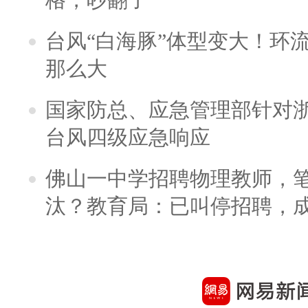
台风“白海豚”体型变大！环流
那么大
国家防总、应急管理部针对
台风四级应急响应
佛山一中学招聘物理教师，笔
汰？教育局：已叫停招聘，