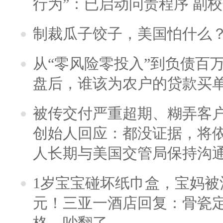
行为”：已启动问责程序 副
制裁瓜子饺子，美国怕什么
从“零风险零投入”到负债百
盘后，谁该为农户的贷款买
被传交付严重超期、糊弄客
创始人回应：都没证据，将依
人长期与美国交管局保持沟通
1岁宝宝碰坏纸巾盒，宝妈被酒
元！三亚一酒店回复：骨瓷
格，吵翻了