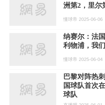
洲第2，里尔第
懂球帝 2025-06-06
纳赛尔：法
利物浦，我
懂球帝 2025-06-04
巴黎对阵热
国球队首次
球队