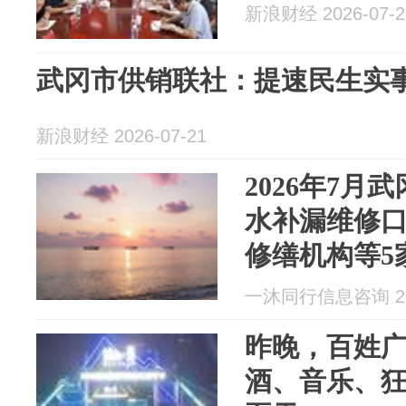
新浪财经 2026-07-2
武冈市供销联社：提速民生实事 
新浪财经 2026-07-21
2026年7月
水补漏维修
修缮机构等5
务项目：卫
一沐同行信息咨询 202
水维修）
昨晚，百姓广
酒、音乐、