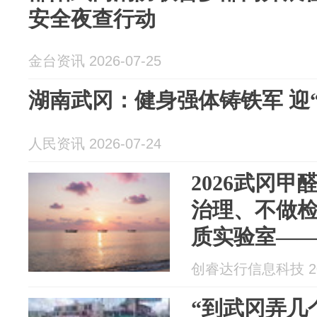
安全夜查行动
金台资讯 2026-07-25
湖南武冈：健身强体铸铁军 迎
人民资讯 2026-07-24
2026武冈
治理、不做检
质实验室—
中心室内空
创睿达行信息科技 202
“到武冈弄几