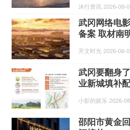
醛甲醛检测
沐行资讯 2026-08-0
检测
武冈网络电
备案 取材南
开文时光 2026-08-0
武冈要翻身
业新城填补
小影的娱乐 2026-08
邵阳市黄金