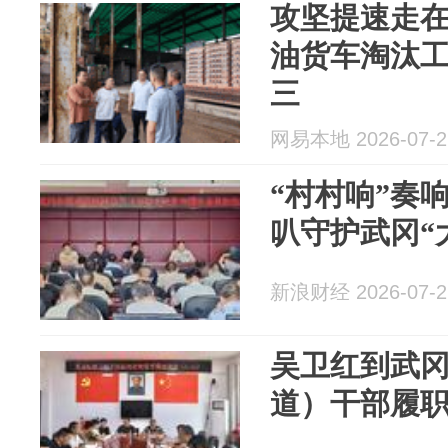
攻坚提速走在
油货车淘汰
三
网易本地 2026-07-2
“村村响”奏响
叭守护武冈“
新浪财经 2026-07-2
吴卫红到武
道）干部履