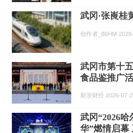
武冈·张崀桂
创作者_86HM 2026-
武冈市第十
食品鉴推广
新浪财经 2026-07-2
武冈“2026
华”燃情启幕