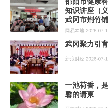
邵阳市健康
知识讲座（
武冈市荆竹
网易本地 2026-07-1
武冈聚力引
新浪财经 2026-07-1
一池荷香，
馨的请柬