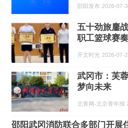
邵阳发布 2026-07-3
五十劲旅鏖战
职工篮球赛
开文时光 2026-07-2
武冈市：芙蓉
梦向未来
北青网-北京青年报 20
邵阳武冈消防联合多部门开展