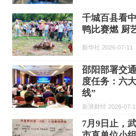
千城百县看
鸭比赛燃 厨
新华社 2026-07-11
邵阳部署交
度任务：六大
线”
新浪财经 2026-07-1
7月9日止，
市直单位小