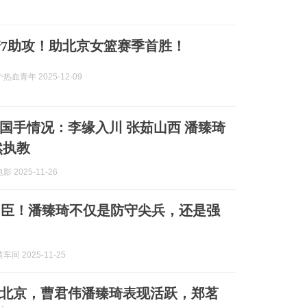
7助攻！助北京女篮赛季首胜！
血青年 2025-12-09
国手情况：李缘入川 张茹山西 潘臻琦
然执教
 2025-11-26
功臣！潘臻琦不仅是防守尖兵，还是强
间 2025-11-25
67北京，曹君伟潘臻琦表现活跃，郑茗