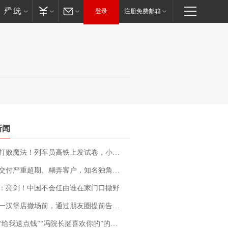
登录
注册免费邮箱
新闻
法！列车员高铁上发试卷，小朋友一秒静音，12306回应：列车员个人行为，不是铁路规定
期、糊弄客户，知名独角兽车企创始人回应：都没证据，将依法采取措施，“本人长期与美国交管局保持沟通，对方表示肯定”
：亮剑！中国不会任由谁在家门口撒野
撤场前，通过朋友圈提前告知逐一退费，有顾客仅剩1元也全被退回，分文不少；顾客：言而有信，让人感动
送点钱”“冯院长挺喜欢你的”的执行局局长被停职，被骚扰的当事人还有问题待解决