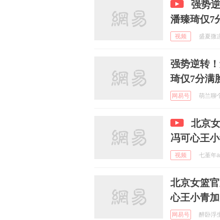
强势逆
潘臻琦仅7
视频
盛夏微凉 
强势逆转！
琦仅7分满
网易号
萌兰聊个球
北京
冯可心王小
视频
七堇年a 
北京女篮官
心王小青加
网易号
醉卧浮生 