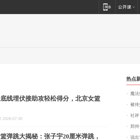
热点
魔法打败魔
琦底线埋伏接助攻轻松得分，北京女篮
被传交付严重超
社评
2026-07-30
郑州一汉堡店
篮弹跳大揭秘：张子宇20厘米弹跳，
说出“给我