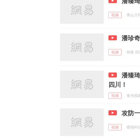
潘臻
视频
青山入怀u
潘珍
视频
画卷 202
潘臻琦
四川！
视频
食光指南册
攻防
视频
硬核科技栈