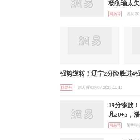
杨衡瑜太失
网易号
因果 202
强势逆转！辽宁2分险胜进4
网易号
庸人自扰0607 2025-11-15
19分惨败！
凡20+5，
网易号
萌兰聊个球