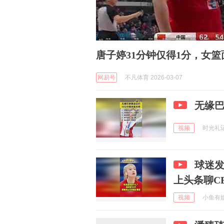
唐子婷31分钟仅得1分，女
网易号
不凡体育 2026-03-07
无缘
视频
时光礼记p
球迷发
上头条聊C
视频
小鱼有娱吖