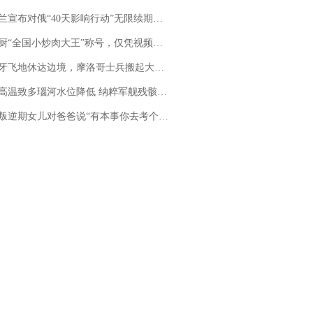
布对俄“40天影响行动”无限续期，7月两国对轰数据均创纪录
“全国小炒肉大王”称号，仅凭视频评出？中国烹饪协会回应
休达边境，摩洛哥士兵搬起大石块投向移民引争议，此前一天内数万人从摩洛哥涌入西班牙
高温致多瑙河水位降低 纳粹军舰残骸重见天日
儿对爸爸说“有本事你去考个研究生”，44岁职场“老登”一战上岸“985”；父亲坦言拒绝空想，常年保持每月读6本书的习惯