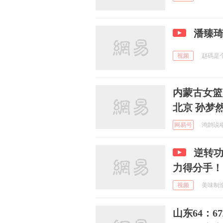
潘臻琦
视频
赵碼是个热
内蒙古女篮
北京 孙梦
网易号
鸿鹄说电影
逆转
力得分手！
视频
美味制造车
山东64：