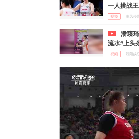
一人挑战王
视频
晚风停靠站
潘臻
流水#上头
视频
浅陌娱乐厅