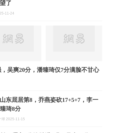
望了
5-11-24
强，吴爽20分，潘臻琦仅7分满脸不甘心
山东屈居第8，乔燕姿砍17+5+7，李一
潘臻琦8分
 2025-11-15