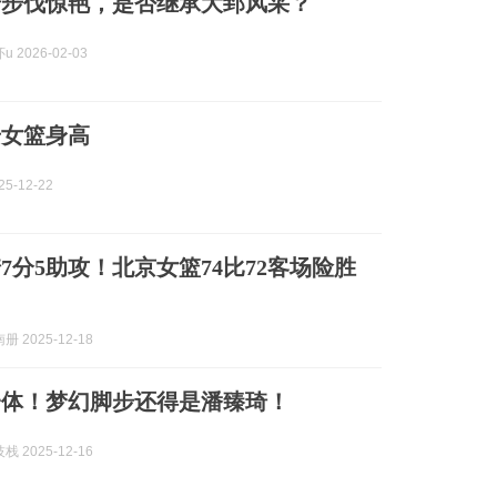
琦步伐惊艳，是否继承大郅风采？
 2026-02-03
奇女篮身高
5-12-22
7分5助攻！北京女篮74比72客场险胜
 2025-12-18
一体！梦幻脚步还得是潘臻琦！
 2025-12-16