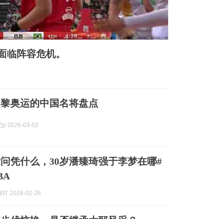
篮面临阵容危机。
巴黎奥运的中国名将盘点
 2026-03-02
问凭什么，30岁潘臻琦强于李梦在哪#
BA
 2026-02-26