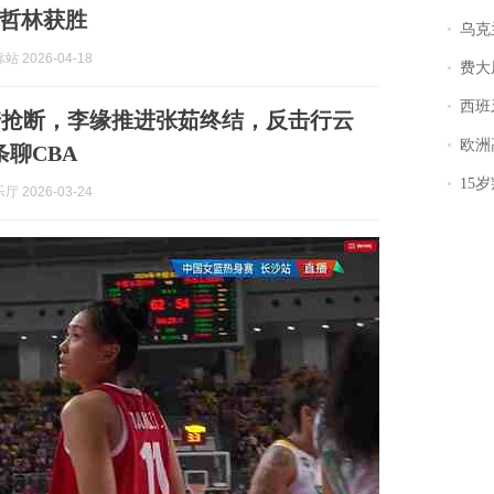
哲林获胜
乌克兰宣
 2026-04-18
费大厨
西班牙飞地
琦抢断，李缘推进张茹终结，反击行云
欧洲
条聊CBA
15岁叛逆期女
 2026-03-24