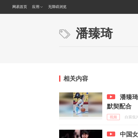
网易首页
应用
无障碍浏览
潘臻琦
相关内容
潘臻
默契配合
视频
白宸侃片 
中国女