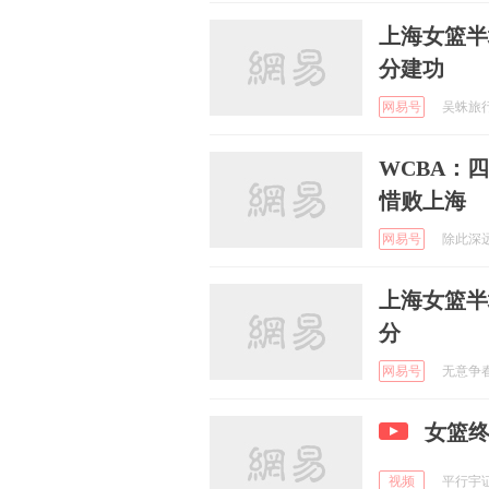
上海女篮半
分建功
网易号
吴蛛旅行i
WCBA：
惜败上海
网易号
除此深远轮
上海女篮半
分
网易号
无意争春 
女篮
视频
平行宇证h