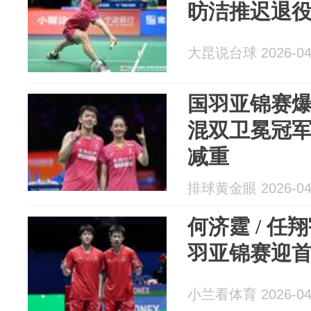
昉洁推迟退
大昆说台球 2026-04
国羽亚锦赛
混双卫冕冠
减重
排球黄金眼 2026-04
何济霆 / 任
羽亚锦赛迎
小兰看体育 2026-04