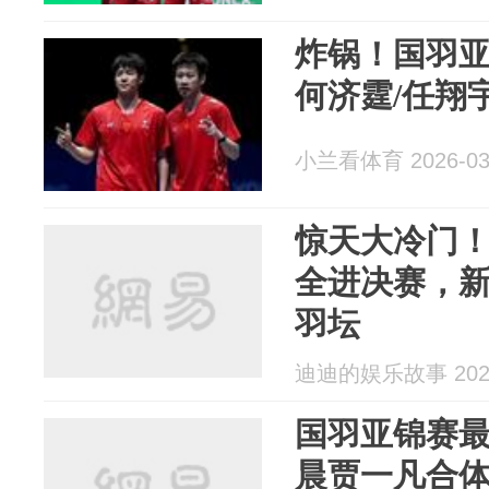
炸锅！国羽
何济霆/任翔
小兰看体育 2026-03
惊天大冷门
全进决赛，
羽坛
迪迪的娱乐故事 2025
国羽亚锦赛
晨贾一凡合