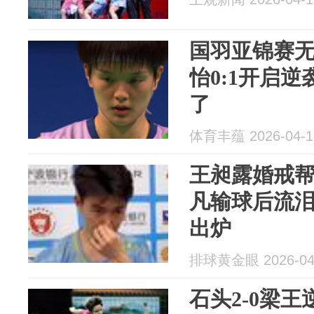
国羽亚锦赛
怡0:1开启
了
体育丰蕴 2026-04-1
王昶露婚戒
凡输球后流
出炉
排球黄金眼 2026-04
石头2-0梁