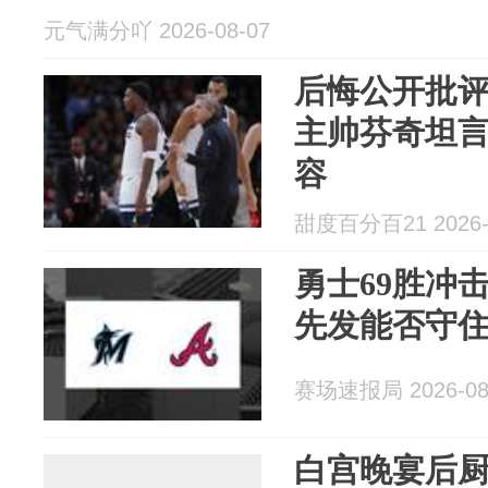
元气满分吖 2026-08-07
后悔公开批
主帅芬奇坦
容
甜度百分百21 2026-
勇士69胜冲击
先发能否守
赛场速报局 2026-08
白宫晚宴后