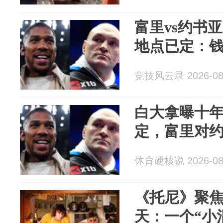
富里vs约书
地点已定：
竞技风云录 2026-08
白大拿曝十
定，富里对
体育硬核说 2026-08
《托尼》聚焦
天：一个“小