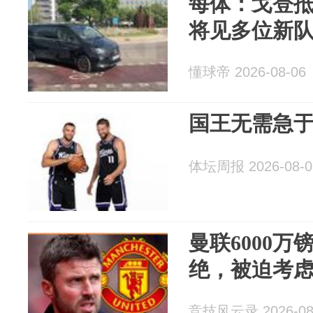
每体：戈登
将见多位新
懂球帝 2026-08-06
国王无需急
体坛周报 2026-08-0
曼联6000
绝，被迫考
竞技风云录 2026-08