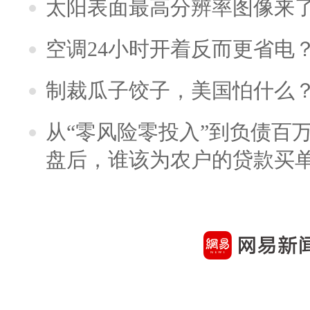
太阳表面最高分辨率图像来
空调24小时开着反而更省电
制裁瓜子饺子，美国怕什么
从“零风险零投入”到负债百
盘后，谁该为农户的贷款买