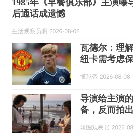
1985年《早餐俱乐部》主演
后通话成遗憾
生活观察员啊 2026-08-08
瓦德尔：理
纽卡需考虑
懂球帝 2026-08-08
导演给主演的
备，反而拍
娱圈观察员 2026-08