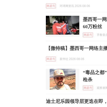
网易号
环球网资讯 2026-08-06
墨西哥一网
60万粉丝
网易号
齐鲁壹点 
【微特稿】墨西哥一网络主
网易号
新华社 2026-08-06
“毒品之都
枪杀
网易号
观察者网 
迪士尼乐园领导层更迭在即，