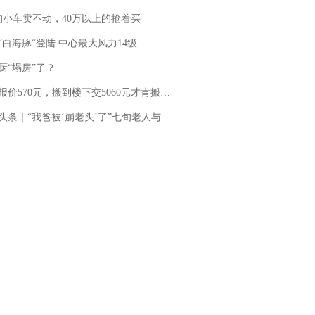
的小车卖不动，40万以上的抢着买
“白海豚“登陆 中心最大风力14级
厨“塌房”了？
价570元，搬到楼下交5060元才肯搬上楼！女子傻眼了……
“我爸被‘崩老头’了”七旬老人与女主播网聊三年被“借”8万多 警方立案，女主播：正筹钱偿还