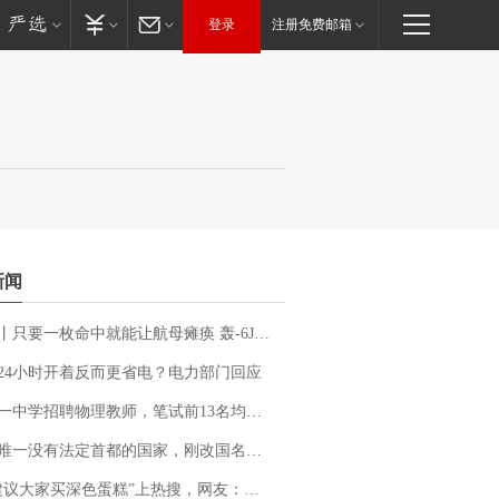
登录
注册免费邮箱
新闻
只要一枚命中就能让航母瘫痪 轰-6J实力有多强？
24小时开着反而更省电？电力部门回应
招聘物理教师，笔试前13名均遭淘汰？教育局：已叫停招聘，成立调查组全面核查
法定首都的国家，刚改国名，总统就邀请中国大使骑行绕了几乎整个国境线一圈，还曾两次到中国寻根
建议大家买深色蛋糕”上热搜，网友：天塌了！