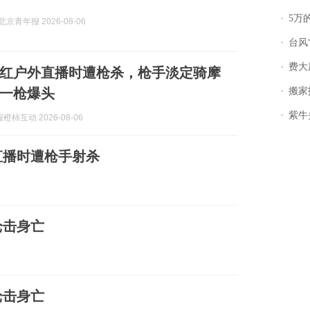
5万
京青年报 2026-08-06
台风
费大
红户外直播时遭枪杀，枪手淡定骑摩
一枪爆头
搬家报
紫牛头条｜
柿互动 2026-08-06
直播时遭枪手射杀
枪击身亡
枪击身亡