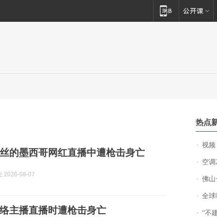
热点
视频丨
粉丝的墨西哥网红直播中遭枪击身亡
空调
2026-08-07
佛山一中学
全球唯一没有
络主播直播时遭枪击身亡
“不