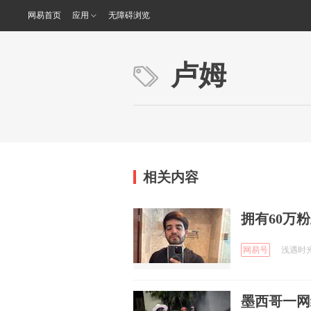
网易首页
应用
无障碍浏览
卢姆
相关内容
拥有60万
网易号
浅遇时光 
墨西哥一网