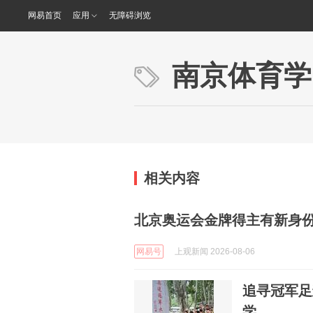
网易首页
应用
无障碍浏览
南京体育学
相关内容
北京奥运会金牌得主有新身份
网易号
上观新闻 2026-08-06
追寻冠军足
学