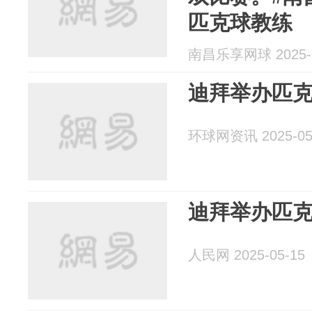
匹克球教练
南昌乐享网球 2025-0
迪拜举办匹
环球网资讯 2025-05
迪拜举办匹
人民网 2025-05-15