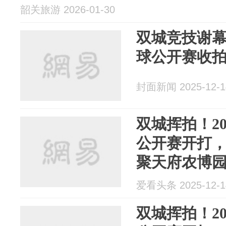
韶关旅游 2026-01-30
双城竞技谢幕 
球公开赛收
封面新闻 2025-12-1
双城挥拍！2
公开赛开打
聚天府农博
爱看头条 2025-12-1
双城挥拍！2