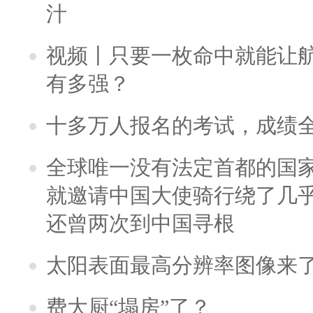
汁
视频丨只要一枚命中就能让航母
有多强？
十多万人报名的考试，成绩
全球唯一没有法定首都的国
就邀请中国大使骑行绕了几
还曾两次到中国寻根
太阳表面最高分辨率图像来
费大厨“塌房”了？