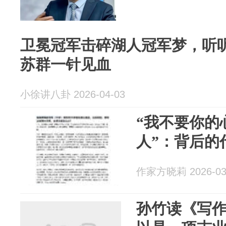
卫冕冠军击碎湖人冠军梦，听
苏群一针见血
小徐讲八卦 2026-04-03
“我不要你的
人”：背后的
作家方晓莉 2026-03
孙竹读《写