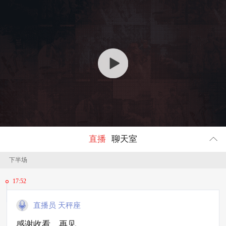
回顾
152211
人参与
直播
聊天室
下半场
17:52
直播员 天秤座
感谢收看，再见