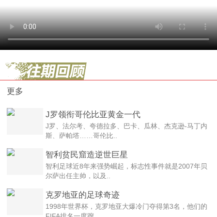
更多
J罗领衔哥伦比亚黄金一代
J罗、法尔考、夸德拉多、巴卡、瓜林、杰克逊-马丁内
斯、萨帕塔……哥伦比..
智利贫民窟造逆世巨星
智利足球近8年来强势崛起，标志性事件就是2007年贝
尔萨出任主帅，以及..
克罗地亚的足球奇迹
1998年世界杯，克罗地亚大爆冷门夺得第3名，他们的
FIFA排名一度蹿..