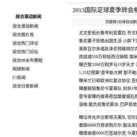
快速导航
2013国际足球夏季转会
综合滚动新闻
页面每3分钟自动刷新
综合滚动新闻
尤文拒低价售夸利亚雷拉 乔文
综合图片库
鲁尼妻子拒绝出国生活 小胖下
综合热门评论
奥斯瓦尔多或赴泽尼特替胡尔克
综合热门论坛
库兹或550万转投西汉姆联 国
综合08全年赛程
曝巴黎3200万购罗马19岁天
网球新闻
1.25亿预算!意甲新大鳄 那
F1新闻
曝米兰已和欧洲红星达协议 签
综合分类新闻
曝曼联阻鲁尼今夏离队 封杀1年
意专家曝约维蒂奇加盟曼城在即 
温格:能负担鲁尼薪水 巴萨若
曝瓜帅允许古斯塔沃离队 切尔西
曼联6000万镑求购贝尔 副主
曝摩纳哥6000万签胡尔克 今