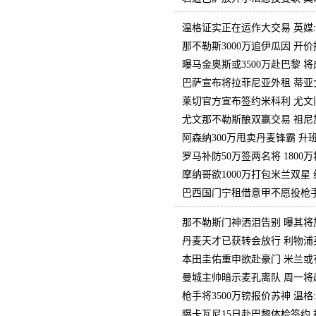
温格证实正在运作大交易 英媒
那不勒斯3000万追伊瓜因 开
曝马金奥斯或3500万赴巴黎 
巴萨宣布将拉菲尼亚外租 蒂亚
莱切官方宣布签约米科利 尤文
尤文那不勒斯酿双赢交易 祖尼加
阿森纳300万甩卖丹麦锋霸 升
罗马补防50万签两名将 180
摩纳哥欲1000万打包米兰双星
巴西国门宁租借意甲不愿投枪手
那不勒斯门神洒泪告别 曝其将
丹麦天才已获转会放行 利物浦买
本田圭佑重申欲赴豪门 米兰或
曼城主帅暗示麦孔离队 周一将
枪手将3500万镑报价苏神 温
曝卡瓦尼15日赴巴黎体检签约 