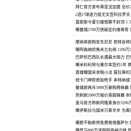
拜仁官方宣布蒂亚戈加盟 总价2
2选1!球迷力挺尤文签科拉罗夫
莫耶斯今夏引援预算不封顶 1.
曝曼城2700万镑敲定约维蒂奇
摩纳哥欲购安东尼尼 若转会将
曝阿森纳挖角米兰右闸 1200
巴萨挖巴西队长遇最大阻力 巴
曝米科利将与墨尔本签约1年 
意媒曝国米求租小法 莫拉蒂的
纽卡门神拒绝投枪手 本特纳或3
曼城欲再斥5000万豪购两锋霸
热刺欲2000万报价英超锋霸 
皇马官方称新阿隆索身价3200
曝伊斯拉与国米只差半步 为离
曝那不勒斯将免费租借塞萨尔 
曝罗马800万求购阿森纳边锋