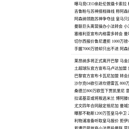
曝马竞CEO亲赴伦敦撬卡索拉
吉鲁盼与苏神搭档锋线 称阿森
阿森纳领跑苏神争夺战 皇马只愿
曼联巨头离营操办小法转会 小
塞维利亚宣布内格雷多转会 曼
切尔西报价鲁尼遭拒 1000万镑
手握7000万镑却只出不进 阿
莱昂纳多将正式离开巴黎 马金
土超球队官方宣布马卢达加盟 
巴黎官方宣布卡瓦尼加盟 转会费6
沙尔克04欲引进坎德雷瓦 80
桑德兰800万欧签下贾凯里尼
拉诺基亚或将叛逃米兰 博阿滕
尤文四年合同敲定祖尼加 曼城
曝那不勒斯1200万签皇马中卫 
利物浦准备听取皇马报价 拒伊瓜
若遭巴萨放弃小法愿投曼联 莫