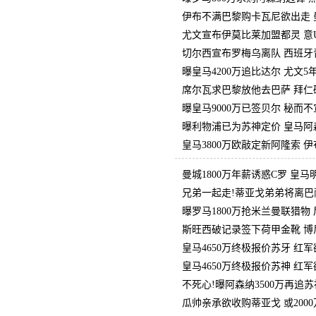
伊布不满巴黎购卡瓦尼欲出走 曼
尤文宣布伊莫比莱加盟都灵 意U
切尔西宣布罗梅乌离队 西班牙
曝皇马4200万追比达尔 尤文
席尔瓦求巴黎放他去巴萨 拜仁
曝皇马9000万已签贝尔 秘而
曝利物浦已为苏神定价 皇马阿森
皇马3800万欧敲定新阿隆索 
曼城1800万年薪诱惑C罗 皇
兄弟一起走!蒂亚戈弟弟将离巴
曝罗马1800万抢米兰曼联猎物
斯旺西破记录签下荷甲金靴 博尼
皇马4650万终极报价苏牙 红
皇马4650万终极报价苏神 红
不死心!曝阿森纳3500万再追苏
瓜帅亲承欲收购蒂亚戈 或200