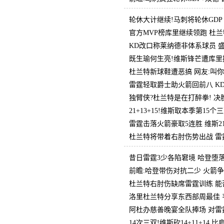
轮休大计继续!马刺将轮休GDP
官方MVP榜库里继续领跑 杜
KD改口称莱纳德非体系球员 
既生瑜何生亮!维斯锋芒遭库里掩
杜兰特新球鞋遭恶搞 网友:叫
雷霆轻取爵士助火箭回前八 KD20
独臂侠?杜兰特是在打醉拳! 决胜
21+13+15!维斯取本季第15
雷霆击落火箭豪取5连胜 维斯21+1
杜兰特将带着右肘伤势出战 雷
昔日雷霆3少各陷窘境 哈登堕
前瞻:哈登带伤对抗二少 火箭
杜兰特右肘伤缺席雷霆训练 能
洛里杜兰特分享东西部周最佳 
阿杜办慈善晚宴全队捧场 对雷
14次三双!维斯砍14+11+14 