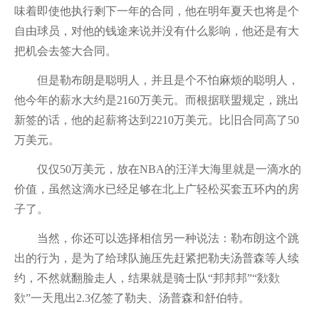
味着即使他执行剩下一年的合同，他在明年夏天也将是个
自由球员，对他的钱途来说并没有什么影响，他还是有大
把机会去签大合同。
但是勒布朗是聪明人，并且是个不怕麻烦的聪明人，
他今年的薪水大约是2160万美元。而根据联盟规定，跳出
新签的话，他的起薪将达到2210万美元。比旧合同高了50
万美元。
仅仅50万美元，放在NBA的汪洋大海里就是一滴水的
价值，虽然这滴水已经足够在北上广轻松买套五环内的房
子了。
当然，你还可以选择相信另一种说法：勒布朗这个跳
出的行为，是为了给球队施压先赶紧把勒夫汤普森等人续
约，不然就翻脸走人，结果就是骑士队“邦邦邦”“欻欻
欻”一天甩出2.3亿签了勒夫、汤普森和舒伯特。