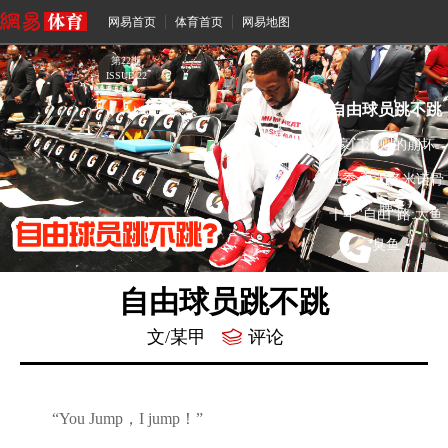
网易首页
体育首页
网易地图
第
22
期
ISSUE 22
自由球员跳不跳
豪门法则的崩坏
选秀:夏天多米诺骨
牌
十年"自由"路:大鱼
臭鱼
自由球员跳不跳
文/某甲
评论
“You Jump，I jump！”