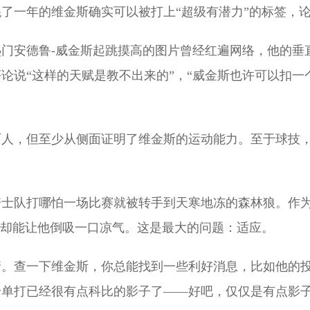
了一年的维金斯确实可以被打上“超级有潜力”的标签，
秀热门安德鲁-威金斯起跳摸高的图片曾经红遍网络，他的垂
论说“这样的天赋是教不出来的”，“威金斯也许可以扣一个
吓人，但至少从侧面证明了维金斯的运动能力。至于球技
骑士队打哪怕一场比赛就被转手到天寒地冻的森林狼。作
”却能让他倒吸一口凉气。这是最大的问题：适应。
情。查一下维金斯，你总能找到一些利好消息，比如他的
身单打已经很有点科比的影子了——好吧，仅仅是有点影