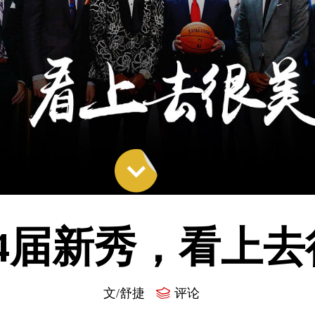
14届新秀，看上
文/舒捷
评论