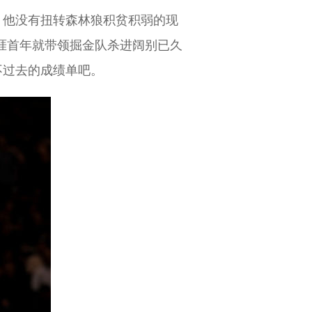
，他没有扭转森林狼积贫积弱的现
生涯首年就带领掘金队杀进阔别已久
不过去的成绩单吧。