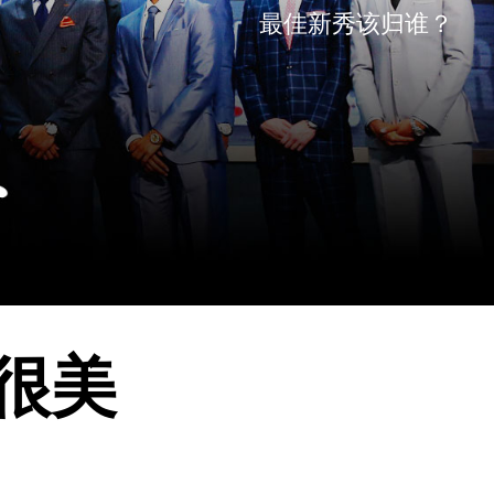
最佳新秀该归谁？
去很美