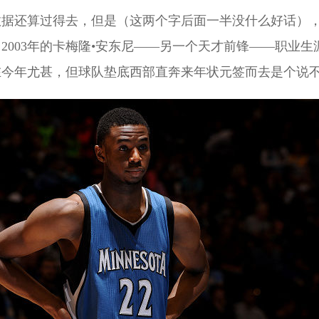
数据还算过得去，但是（这两个字后面一半没什么好话）
2003年的卡梅隆•安东尼——另一个天才前锋——职业
在今年尤甚，但球队垫底西部直奔来年状元签而去是个说