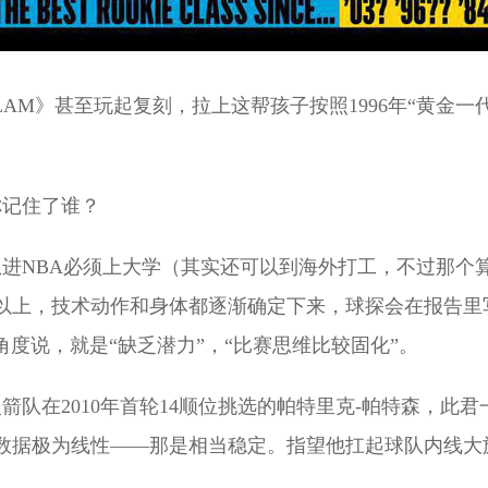
《SLAM》甚至玩起复刻，拉上这帮孩子按照1996年“黄金
你记住了谁？
，想进NBA必须上大学（其实还可以到海外打工，不过那
以上，技术动作和身体都逐渐确定下来，球探会在报告里
度说，就是“缺乏潜力”，“比赛思维比较固化”。
箭队在2010年首轮14顺位挑选的帕特里克-帕特森，此
，数据极为线性——那是相当稳定。指望他扛起球队内线大