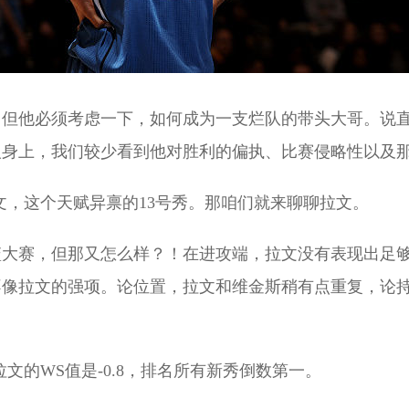
，但他必须考虑一下，如何成为一支烂队的带头大哥。说
人身上，我们较少看到他对胜利的偏执、比赛侵略性以及
文，这个天赋异禀的13号秀。那咱们就来聊聊拉文。
篮大赛，但那又怎么样？！在进攻端，拉文没有表现出足
不像拉文的强项。论位置，拉文和维金斯稍有点重复，论
文的WS值是-0.8，排名所有新秀倒数第一。