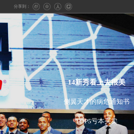
分享到：
14新秀看上去很美
侧翼天才的病危通知书
TOP5亏本买卖