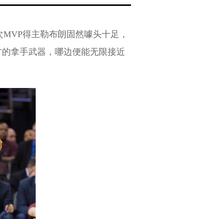
次MVP得主勒布朗固然噱头十足，
方的拿手武器，哪边便能无限接近