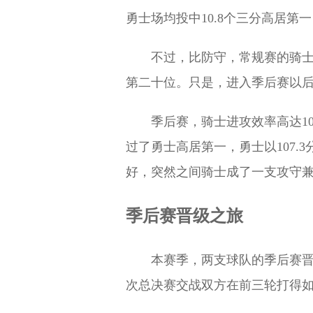
勇士场均投中10.8个三分高居第
不过，比防守，常规赛的骑士完
第二十位。只是，进入季后赛以
季后赛，骑士进攻效率高达1
过了勇士高居第一，勇士以107.3
好，突然之间骑士成了一支攻守
季后赛晋级之旅
本赛季，两支球队的季后赛晋级
次总决赛交战双方在前三轮打得如