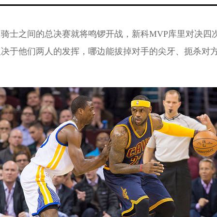
同骑士之间的总决赛就将鸣锣开战，新科MVP库里对决四
取决于他们两人的发挥，哪边能拔掉对手的尖牙、扼杀对