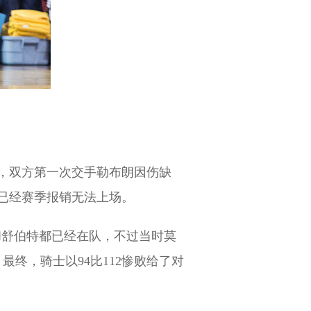
，双方第一次交手勒布朗因伤缺
却已经赛季报销无法上场。
和舒伯特都已经在队，不过当时莫
终，骑士以94比112惨败给了对