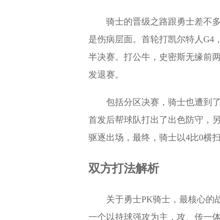
骑士的晋级之路跟勇士差不多
是伤病层面。首轮打凯尔特人G4
半决赛。打公牛，史密斯无缘前两
发退赛。
包括分区决赛，骑士也遭到了
首发后帮球队打出了出色防守，另
驱逐出场，最终，骑士以4比0横扫
双方打法解析
关于勇士PK骑士，最核心的
一个以持球强攻为主，攻、传一