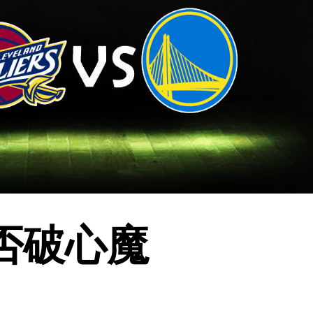
能否破心魔