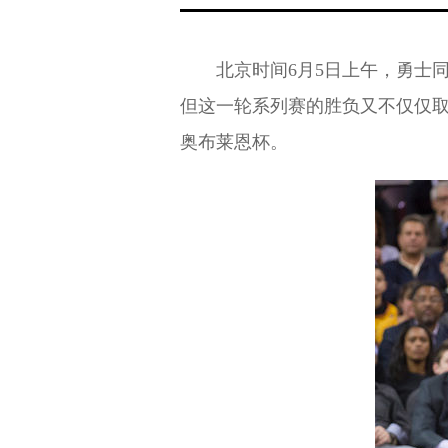
北京时间6月5日上午，勇士
但这一轮系列赛的胜负又不仅仅
奥布莱恩杯。