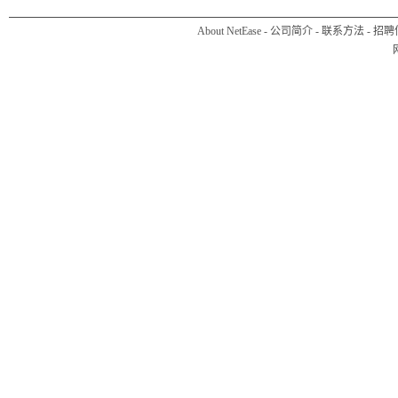
About NetEase
-
公司简介
-
联系方法
-
招聘