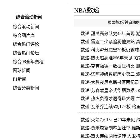
快速导航
NBA数递
综合滚动新闻
页面每3分钟自动刷新
综合滚动新闻
数递-甜瓜高效队史48年首现 
综合图片库
数递-雷霆二少紧追犹他双煞 真理
综合热门评论
数递-科比42分魔兽20板仍输球
综合热门论坛
数递-热火超高准星6年未见 帕
综合08全年赛程
数递-克劳福德一数据压科比 
网球新闻
数递-诺阿神级数据历史第二 
F1新闻
数递-大胜夜尼克斯书写两纪录 
综合分类新闻
数递-劳森献皇帝式华丽数据 J
数递-热火负奇才遭奇耻大辱 
数递-瓦莱乔连续5场17+板 格里
数递-火箭7人13+已20年未见 
数递-贾米森复制鲨鱼壮举 维
数递-热火连续两场逆转 大卫