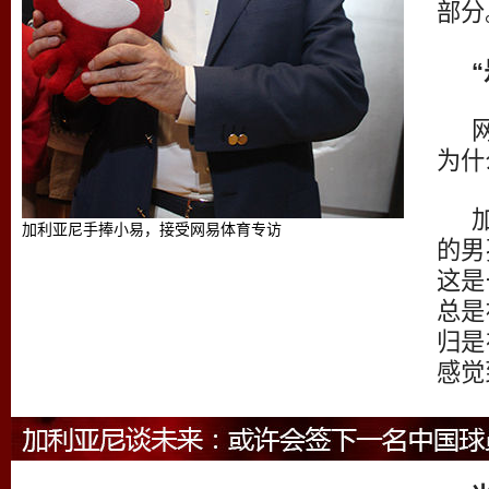
部分
为什
加利亚尼手捧小易，接受网易体育专访
的男
这是
总是
归是
感觉