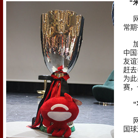
“
常期
中国
友谊
赶去
为此
赛，
国球