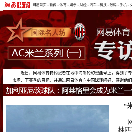
网易首页
-
新闻
-
体育
-
娱乐
-
财经
-
汽车
-
科技
-
数码
-
手机
-
近日，网易体育特约记者在地中海邮轮幻想曲号上，得到了专
市场、下赛季的目标，并通过网易体育向中国球迷问好，感谢他们
“
林匹