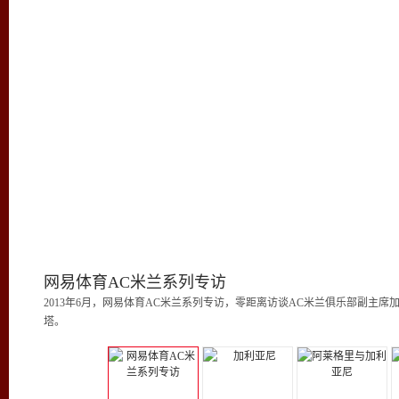
网易体育AC米兰系列专访
2013年6月，网易体育AC米兰系列专访，零距离访谈AC米兰俱乐部副主
塔。