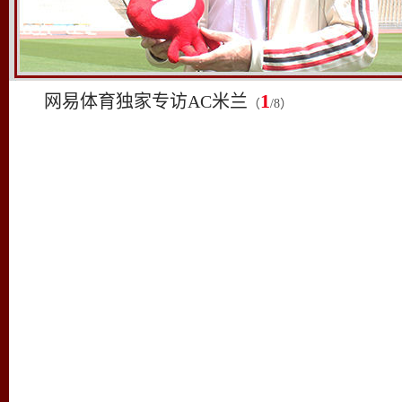
1
网易体育独家专访AC米兰
（
/8）