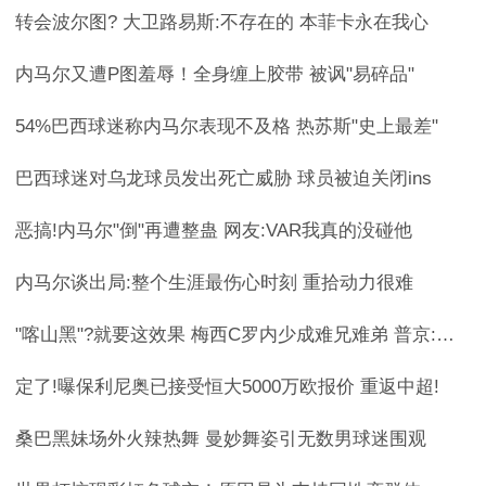
转会波尔图? 大卫路易斯:不存在的 本菲卡永在我心
内马尔又遭P图羞辱！全身缠上胶带 被讽"易碎品"
54%巴西球迷称内马尔表现不及格 热苏斯"史上最差"
巴西球迷对乌龙球员发出死亡威胁 球员被迫关闭ins
恶搞!内马尔"倒"再遭整蛊 网友:VAR我真的没碰他
内马尔谈出局:整个生涯最伤心时刻 重拾动力很难
"喀山黑"?就要这效果 梅西C罗内少成难兄难弟 普京:相信大家会回
定了!曝保利尼奥已接受恒大5000万欧报价 重返中超!
桑巴黑妹场外火辣热舞 曼妙舞姿引无数男球迷围观