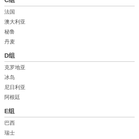
C组
法国
澳大利亚
秘鲁
丹麦
D组
克罗地亚
冰岛
尼日利亚
阿根廷
E组
巴西
瑞士