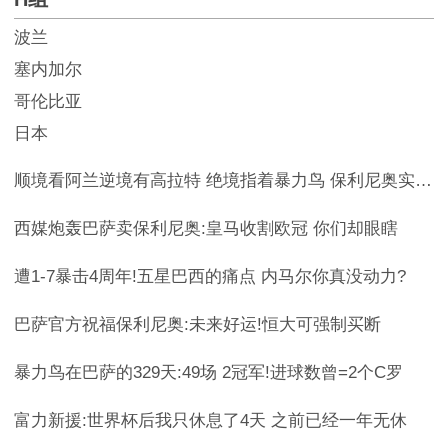
波兰
塞内加尔
哥伦比亚
日本
顺境看阿兰逆境有高拉特 绝境指着暴力鸟 保利尼奥实力打脸质疑者
西媒炮轰巴萨卖保利尼奥:皇马收割欧冠 你们却眼瞎
遭1-7暴击4周年!五星巴西的痛点 内马尔你真没动力?
巴萨官方祝福保利尼奥:未来好运!恒大可强制买断
暴力鸟在巴萨的329天:49场 2冠军!进球数曾=2个C罗
富力新援:世界杯后我只休息了4天 之前已经一年无休