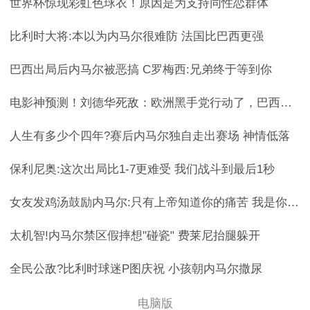
世界杯惊现彩虹色球衣！原因是为支持同性恋群体
比利时大将:本以为内马尔很难防 法国比巴西更强
巴西出局后内马尔被恶搞 C罗梅西:兄弟终于等到你
电影神预测！刘德华死敌：欧洲黑手党行动了，巴西输球，全世界庄
人生有多少个四年?赛后内马尔独自走出赛场 神情低落
保利尼奥:这次出局比1-7更难受 我们战斗到最后1秒
女友发鸡汤鼓励内马尔:只有上帝知道你的痛苦 我是你头号粉丝
太机智!内马尔禁区假摔想"碰瓷" 费莱尼抬腿躲开
全民公敌?比利时球迷P图庆祝 小孩朝内马尔撒尿
电脑版