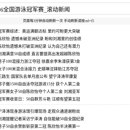
016全国游泳冠军赛_滚动新闻
页面每3分钟自动刷新一次 手动刷新请按ctrl+f5
冠军赛综述：奥运满额达标 里约可盼更大突破
陈欣怡:遗憾未破亚洲纪录 盼和刘湘里约创佳绩
陈欣怡遗憾未打破亚洲纪录 认为自己还有潜力
刘湘满意50自成绩 直言要提高出发超越陈欣怡
男子100混接力浙江夺冠 徐嘉余李朱濠获第3金
女子100米混合泳接力 史婧琳沈铎助江苏夺冠
王路生:国家队名单月底公布 望宁泽涛早康复
邱子傲1500自由泳夺冠游进15分 获个人第二金
冠军赛女子50自陈欣怡夺个人第二金 刘湘亚军
冠军赛收官日：50自群芳斗艳 汪顺有望第五冠
宁泽涛现身游泳馆引爆现场 走观众通道谢粉丝
刘湘提醒记者采访宁泽涛 自信能破50自全国纪录
男子50自余贺新斩获第二冠 陈欣怡半决赛第一