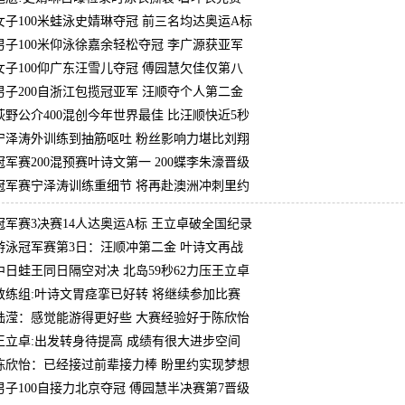
女子100米蛙泳史婧琳夺冠 前三名均达奥运A标
男子100米仰泳徐嘉余轻松夺冠 李广源获亚军
女子100仰广东汪雪儿夺冠 傅园慧欠佳仅第八
男子200自浙江包揽冠亚军 汪顺夺个人第二金
萩野公介400混创今年世界最佳 比汪顺快近5秒
宁泽涛外训练到抽筋呕吐 粉丝影响力堪比刘翔
冠军赛200混预赛叶诗文第一 200蝶李朱濠晋级
冠军赛宁泽涛训练重细节 将再赴澳洲冲刺里约
冠军赛3决赛14人达奥运A标 王立卓破全国纪录
游泳冠军赛第3日：汪顺冲第二金 叶诗文再战
中日蛙王同日隔空对决 北岛59秒62力压王立卓
教练组:叶诗文胃痉挛已好转 将继续参加比赛
陆滢：感觉能游得更好些 大赛经验好于陈欣怡
王立卓:出发转身待提高 成绩有很大进步空间
陈欣怡：已经接过前辈接力棒 盼里约实现梦想
男子100自接力北京夺冠 傅园慧半决赛第7晋级