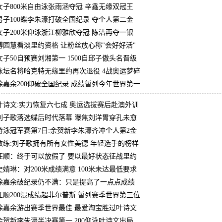
女子800米自由泳张雨涵夺冠 辛鑫无缘双冠王
男子100蝶李朱濠打破全国纪录 夺个人第二金
女子200米仰泳浙江柳雅欣夺冠 陈洁再夺一银
傅园慧看淡里约资格 让粉丝放心称"会好好活"
女子50自预赛刘湘第一 1500自邱子傲头名晋级
泳坛名将哈克特无缘里约再次退役 4战奥运梦碎
徐嘉余200仰破全国纪录 成绩暂列今年世界第一
叶诗文:实力恢复六七成 奥运选拔赛后赴澳外训
刘子歌落选蝶后时代落幕 曝焦刘洋胃穿孔未愈
游泳冠军赛第7日:余贺新李朱濠齐冲个人第2金
教练:刘子歌拥有所有女性美德 年轻选手的榜样
汪顺：终于可以放假了 要以最好状态征战里约
史婧琳：对200米成绩满意 100米未达最低要求
徐嘉余破纪录仍不满：只是提高了一点点成绩
汪顺200混成绩超菲尔普斯 暂列赛季世界第三位
徐嘉余游出赛季世界最佳 最爱淘宝胜过叶诗文
余贺新李朱濠半决赛第一 200仰泳叶诗文出局