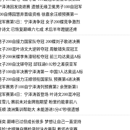
宁泽涛因发烧退赛 遗憾无缘卫冕男子100自冠军
100自傅园慧弃晋级资格 徐嘉余汪顺预赛第一
冠军赛第5日：宁泽涛争冠 女子200蝶竞争激烈
叶诗文:已恢复巅峰六七成 术后半年蹬腿还疼
男子200自接力国家队夺冠 200蝶刘子歌进决赛
女子200混叶诗文大逆转夺冠 周敏错失双冠王
男子200米蝶李朱濠轻松夺冠 前三均达奥运A标
女子200自沈铎夺冠 邱钰涵0.02秒之差获亚军
男子100自半决赛宁泽涛第一 中国3人达奥运A标
男子200自接力汪顺领衔国家队 预赛第4进决赛
冠军赛男子100自宁泽涛列预赛第2 余贺新第1
冠军赛第4日：宁泽涛首登场 叶诗文200混冲冠
汪雪儿:赛前未对金牌抱期望 盼里约能拿前八
汪顺:澳洲集训帮助大 未能游进1分47秒很遗憾
唐奕:巅峰已过但成长很多 梦想让自己一直坚持
尴尬!史婧琳自曝检录时泳衣撕裂 着坏衣完赛