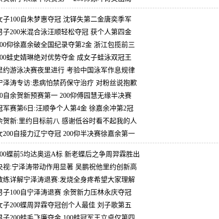
女子100自朱梦惠夺冠 沈铎失第二金唐奕季军
男子200米混合泳汪顺轻松夺冠 获个人第四金
200仰徐嘉余破全国纪录夺第2金 浙江包揽前三
200蛙史婧琳绝对优势夺金 成女子蛙泳双冠王
里约游泳决赛夜里进行 考验中国泳军作息规律
宁泽涛专访:患病怕禁药保守治疗 对粉丝说抱歉
50自余贺新预赛第一 200仰傅园慧无缘半决赛
冠军赛第6日:汪顺争个人第4金 徐嘉余冲第2冠
余贺新:里约目标前八 感谢低谷时看不起我的人
女200自接力辽宁夺冠 200仰半决赛徐嘉余第一
200蝶前5均达奥运A标 新老蝶后之争周羿霖胜出
央视:宁泽涛带动作用显著 吴鹏祝他里约创新高
教练详解宁泽涛退赛:发烧全身疼希望大家理解
男子100自宁泽涛退赛 余贺新力压林永庆夺冠
女子200蝶周羿霖夺冠创个人最佳 刘子歌第五
男子200蛙毛飞廉夺金 100蛙冠军王立卓仅第四