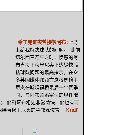
希丁克证实曾接触阿布：
“马
上给我解决球队的问题。”此前
切尔西三连平之时，愤怒的阿
布直接下穆里尼奥下达尽快搞
掂球队问题的最高指示。在众
多英国媒体都预言这将是穆里
尼奥在斯坦福桥最后一个赛季
时，与阿布关系密切的现任俄
实，他和阿布相处非常愉快，他也有可
西接替穆里尼奥的主教练位置。
[
详细
]