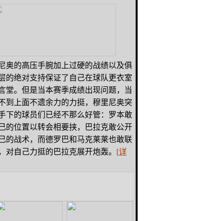
奥的高压手腕加上过硬的战绩以及俱
层的绝对支持保证了自己在球队更衣室
言堂。但是当本赛季成绩出现问题，当
不到上面不遗余力的力挺，穆里尼奥突
手下的球员们已经不那么好管：罗本敢
己的位置以转会相要挟，巴拉克敢公开
己的战术，而德罗巴和马克莱莱也敢联
，对自己力挺的巴拉克展开炮轰。
[
详