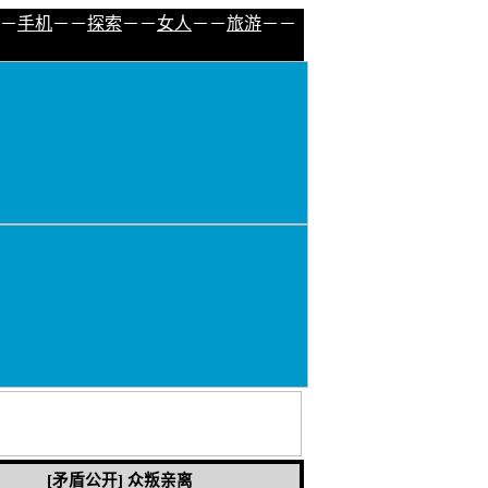
－
手机
－－
探索
－－
女人
－－
旅游
－－
[矛盾公开] 众叛亲离