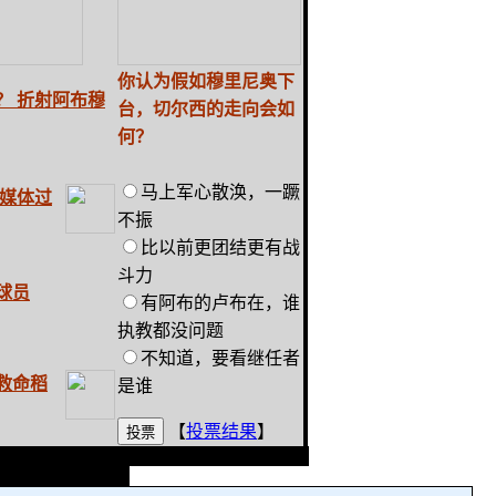
你认为假如穆里尼奥下
？ 折射阿布穆
台，切尔西的走向会如
何？
马上军心散涣，一蹶
斥媒体过
不振
比以前更团结更有战
斗力
球员
有阿布的卢布在，谁
执教都没问题
不知道，要看继任者
救命稻
是谁
【
投票结果
】