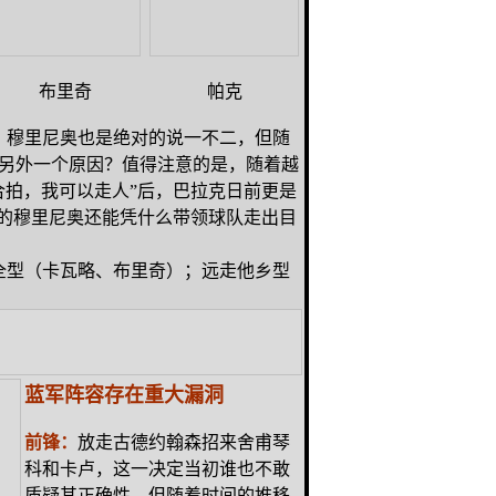
布里奇
帕克
，穆里尼奥也是绝对的说一不二，但随
另外一个原因？值得注意的是，随着越
合拍，我可以走人”后，巴拉克日前更是
练的穆里尼奥还能凭什么带领球队走出目
全型（卡瓦略、布里奇）；远走他乡型
蓝军阵容存在重大漏洞
前锋：
放走古德约翰森招来舍甫琴
科和卡卢，这一决定当初谁也不敢
质疑其正确性，但随着时间的推移