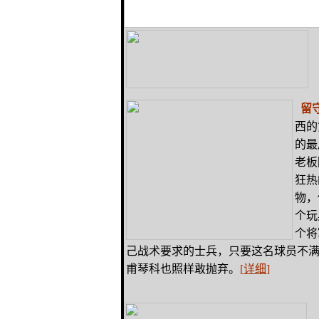
留守
西的
的最
老板
狂热
物，
个玩
个将
己战术要求的士兵，只要这名球员不
甫琴科也照样敢抛弃。
[
详细
]