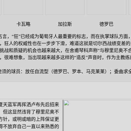
卡瓦略
加拉斯
德罗巴
名言，“狂”已经成为葡萄牙人最重要的标志，而在执掌球队方面
，狂人的权威性也在一步步下滑，难道这就是切尔西战绩变差的
挑战和质疑的机会也越来越大，在舍甫琴科声称“与穆里尼奥不
，很难想象，当出现越来越多这样的“造反”声音时，作为主教
须的球员：放任自流型（德罗巴、罗本、马克莱莱）；委曲求
夏天蓝军再挥洒卢布先后招来
，但这显然违背了穆里尼奥不
方针，或明或暗的上阵保证更
得不放弃自己一直以来熟悉的