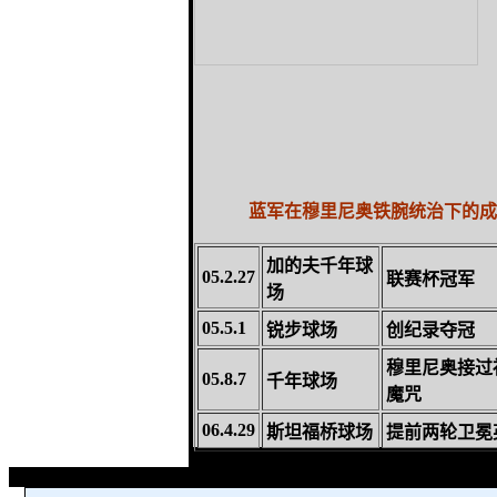
蓝军在穆里尼奥铁腕统治下的成
加的夫千年球
05.2.27
联赛杯冠军
场
05.5.1
锐步球场
创纪录夺冠
穆里尼奥接过
05.8.7
千年球场
魔咒
06.4.29
斯坦福桥球场
提前两轮卫冕