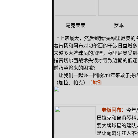
马克莱莱
罗本
“上帝最大，然后到我”是穆里尼奥的
着肯扬和阿布对切尔西的干涉日益增多
来越多大牌球员的加盟，穆里尼奥受到
指责切尔西战术失误才导致近期的低迷
前乃至将来的困境？
让我们一起逐一回顾近3年来敢于捋虎
（加拉、帕克）
[
详细
]
老板阿布：
今年
巴拉克和舍甫琴科
要大牌球星的建队
是让葡萄牙狂人不