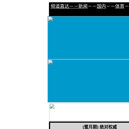
频道直达－－
新闻
－－
国内
－－
体育
－
[蜜月期] 绝对权威