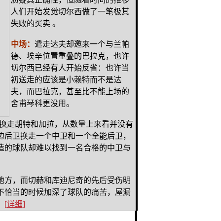
人们开始发觉切尔西做了一笔极其
失败的买卖 。
中场：
遣走达夫却邀来一个与兰帕
德、埃辛位置重叠的巴拉克，也许
切尔西已经有人开始反省：也许当
初送走的应该是小赖特而不是达
夫，而巴拉克，甚至比不能上场的
舍甫琴科更没用。
尔换走胡特和加拉，从数量上来看并没有
边后卫换走一个中卫和一个全能后卫，
造的球队却难以找到一名合格的中卫与
地方，而切赫和库迪尼奇的先后受伤明
不恰当的时候加深了球队的痛苦，屋漏
。
[
详细
]