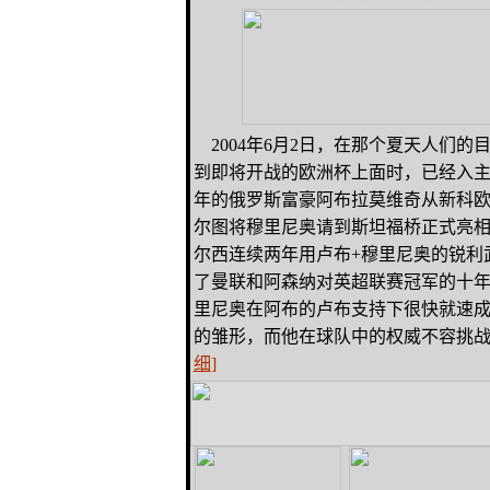
2004年6月2日，在那个夏天人们的
到即将开战的欧洲杯上面时，已经入
年的俄罗斯富豪阿布拉莫维奇从新科
尔图将穆里尼奥请到斯坦福桥正式亮
尔西连续两年用卢布+穆里尼奥的锐利
了曼联和阿森纳对英超联赛冠军的十
里尼奥在阿布的卢布支持下很快就速
的雏形，而他在球队中的权威不容挑
细
]