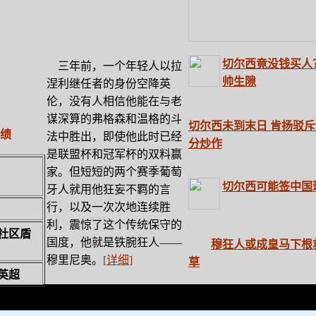
切尔西竟没钱买人
三年前，一个年轻人以拉
帅生隙
涅利继任者的身份空降英
伦，没有人相信他能在与老
谋深算的弗格森和温格的斗
切尔西未到末日 肯扬驳
绩
法中胜出，即使他此时已经
分炒作
是联盟杯和冠军杯的双料赢
家。但短短的两个赛季葡萄
切尔西可能签中国
牙人就用他狂妄不羁的言
行，以及一次次地连续胜
利，震惊了这个传统保守的
社区盾
国度，他就是铁腕狂人——
穆狂人或成皇马下根
穆里尼奥。
[
详细
]
草
英超