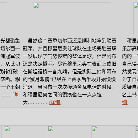
目光都聚集
虽然这个赛季切尔西还是顺利地拿到联赛
穆里尼
主切尔西一
冠军，并且穆里尼奥让球队在主场完胜曼联
乐部高
欧洲冠军波
一役展现了气势恢宏的整体足球，但是阿布
内的一
相，从此切
还是决定插手。尽管穆里尼奥在表面上依旧
自己得
武器打破
在斯坦福桥一言九鼎，但是实际上他和阿布
然发现
年垄断。穆
的“蜜月激情”已经在上赛季后半段开始慢慢
为了自
成一个王朝
消退，当阿布一次次接通舍瓦电话的时候，
质疑自
战……
[
详
和穆里尼奥之间的裂痕也在一点点拉
名上书
大…………
[
详细
]
细
]