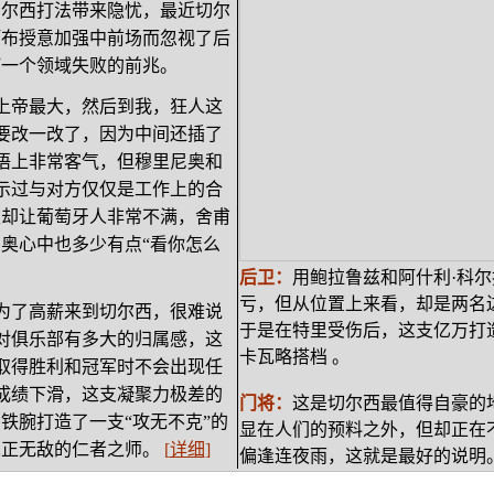
切尔西打法带来隐忧，最近切尔
阿布授意加强中前场而忽视了后
何一个领域失败的前兆。
上帝最大，然后到我，狂人这
要改一改了，因为中间还插了
语上非常客气，但穆里尼奥和
示过与对方仅仅是工作上的合
限却让葡萄牙人非常不满，舍甫
奥心中也多少有点“看你怎么
后卫：
用鲍拉鲁兹和阿什利·科
亏，但从位置上来看，却是两名
为了高薪来到切尔西，很难说
于是在特里受伤后，这支亿万打
对俱乐部有多大的归属感，这
卡瓦略搭档 。
取得胜利和冠军时不会出现任
成绩下滑，这支凝聚力极差的
门将：
这是切尔西最值得自豪的
铁腕打造了一支“攻无不克”的
显在人们的预料之外，但却正在
真正无敌的仁者之师。
[
详细
]
偏逢连夜雨，这就是最好的说明