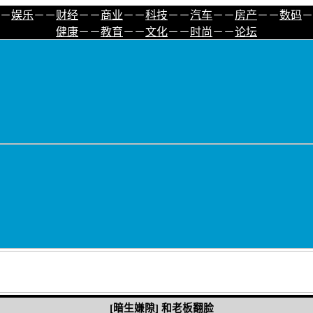
－
娱乐
－－
财经
－－
商业
－－
科技
－－
汽车
－－
房产
－－
数码
－
健康
－－
教育
－－
文化
－－
时尚
－－
论坛
[暗生嫌隙] 和老板翻脸