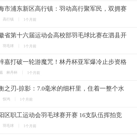
海市浦东新区高行镇：羽动高行聚军民，双拥赛
高行镇
1个月前
徽省第十六届运动会高校部羽毛球比赛在泗县开
羽毛球
1个月前
梓嘉打破一轮游魔咒！林丹杯亚军爆冷止步资格
嘉
林丹杯
1个月前
衡之刃-掠影：7.0毫米的细杆里，住着一整个水
惊鸿
1个月前
阳区职工运动会羽毛球赛开赛 16支队伍挥拍竞
羽毛球
1个月前