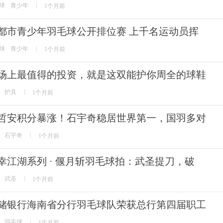
球
青少年
1个月前
都市青少年羽毛球公开排位赛 上千名运动员挥
球
青少年
1个月前
场上最值得的投资，就是这双能护你周全的球鞋
护具
1个月前
哲安积分暴涨！石宇奇稳居世界第一，国羽多对
石宇奇
1个月前
幸江湖系列 · 偃月斩羽毛球拍：武圣提刀，破
武圣
1个月前
储银行海南省分行羽毛球队荣获总行第四届职工
羽毛球
1个月前