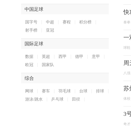
中国足球
快
国字号
中超
赛程
积分榜
泰拳
射手榜
亚冠
一
国际足球
球鞋
数据
英超
西甲
德甲
意甲
周
欧冠
国家队
八强
综合
苏
网球
赛车
羽毛球
台球
排球
体校
游泳/跳水
乒乓球
田径
3
奇才