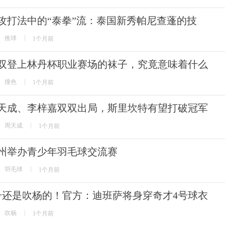
攻打法中的“泰拳”流：泰国新秀帕尼查蓬的技
推球
1个月前
双登上林丹杯职业赛场的袜子，究竟意味着什么
撞色
1个月前
天成、李梓嘉双双出局，斯里坎特有望打破冠军
周天成
1个月前
州举办青少年羽毛球交流赛
羽毛球
1个月前
号还是吹杨的！官方：迪班萨将身穿奇才4号球衣
吹杨
1个月前