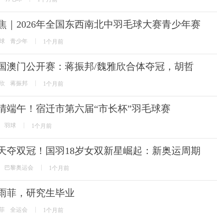
焦｜2026年全国东西南北中羽毛球大赛青少年赛
球
青少年
1个月前
国澳门公开赛：蒋振邦/魏雅欣合体夺冠，胡哲
欣
蒋振邦
1个月前
情端午！宿迁市第六届“市长杯”羽毛球赛
羽球
1个月前
5天夺双冠！国羽18岁女双新星崛起：新奥运周期
巴黎奥运会
1个月前
雨菲，研究生毕业
菲
全运会
1个月前