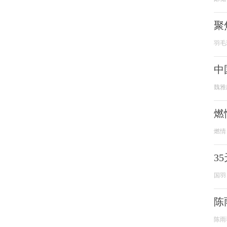
聚
羽毛
中
魏雅
燃
燃情
3
国羽
陈
陈雨