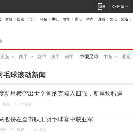
戏
财经
股票
汽车
科技
手机
智能
家电
时尚
直播
文化
旅游
合
英超
西甲
意甲
法甲
德甲
中国足球
中超
亚冠
羽毛球滚动新闻
度新星横空出世？鲁纳克闯入四强，斯里坎特遭
洛克
1个月前
马股份在全市职工羽毛球赛中获亚军
股份
羽毛球赛
1个月前