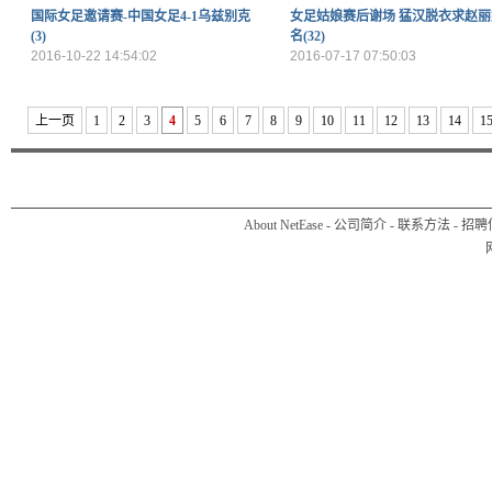
国际女足邀请赛-中国女足4-1乌兹别克
女足姑娘赛后谢场 猛汉脱衣求赵丽
(3)
名(32)
2016-10-22 14:54:02
2016-07-17 07:50:03
上一页
1
2
3
4
5
6
7
8
9
10
11
12
13
14
1
About NetEase
-
公司简介
-
联系方法
-
招聘