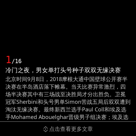
1
/16
冷门之夜，男女单打头号种子双双无缘决赛
北京时间9月8日，2018摩根大通中国壁球公开赛半
决赛在半岛酒店落下帷幕。当天比赛异常激烈，四
场半决赛其中有三场战至决胜局才分出胜负。卫冕
冠军Sherbini和头号男单Simon苦战五局后双双遭到
淘汰无缘决赛。最终新西兰选手Paul Coll和埃及选
手Mohamed Abouelghar晋级男子组决赛；埃及选
手Raneem El Welily和法国选手Camille Serme会师
点击查看更多文章
女单决赛。