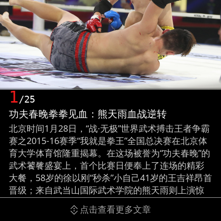
1
/25
功夫春晚拳拳见血：熊天雨血战逆转
北京时间1月28日，“战·无极”世界武术搏击王者争霸
赛之2015-16赛季“我就是拳王”全国总决赛在北京体
育大学体育馆隆重揭幕。在这场被誉为“功夫春晚”的
武术饕餮盛宴上，首个比赛日便奉上了连场的精彩
大餐，58岁的徐以刚“秒杀”小自己41岁的王吉祥昂首
晋级；来自武当山国际武术学院的熊天雨则上演惊
天大逆转淘汰吕林慧过关；丁朝虎尽管被淘汰却打
点击查看更多文章
出血性虽败犹荣；“IT工程师”侯磊与王兴铎的对决打