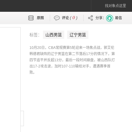
找对象点这里
0
(
)
原图
评论
分享：
易信
标签：
山西男篮
辽宁男篮
10月20日，CBA常规赛第5轮迎来一场焦点战，郭艾伦
韩德君缺阵的辽宁男篮在第二节落后17分的情况下，第
四节追平并反超13分，最后一段时间崩盘，被山西队打
出17-2攻击波，加时107-110输给对手，遭遇赛季首
败。