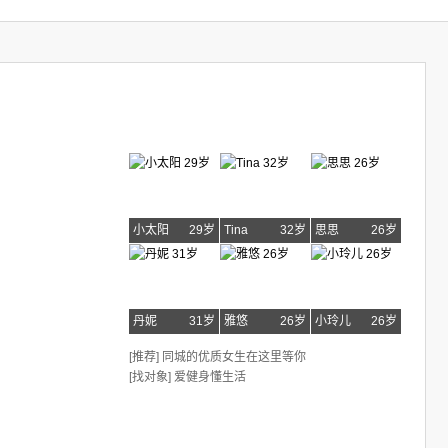
小太阳
29岁
Tina
32岁
思思
26岁
丹妮
31岁
雅悠
26岁
小玲儿
26岁
[推荐] 同城的优质女生在这里等你
[找对象] 爱健身懂生活