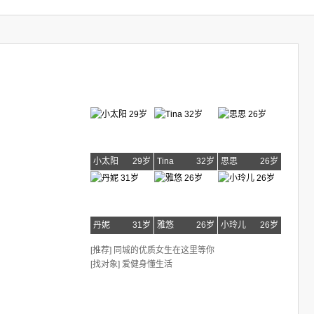
小太阳
29岁
Tina
32岁
思思
26岁
丹妮
31岁
雅悠
26岁
小玲儿
26岁
[推荐] 同城的优质女生在这里等你
[找对象] 爱健身懂生活