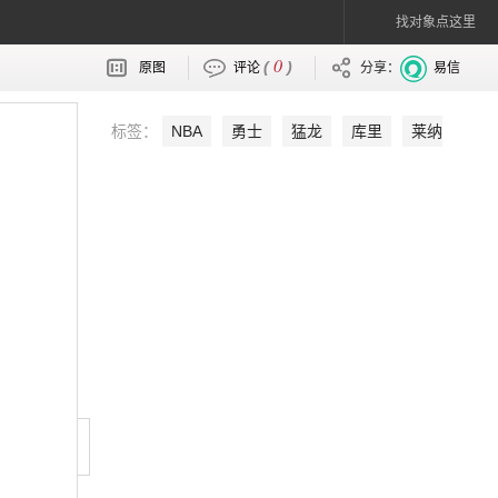
找对象点这里
0
(
)
原图
评论
分享：
易信
标签：
NBA
勇士
猛龙
库里
莱纳
德