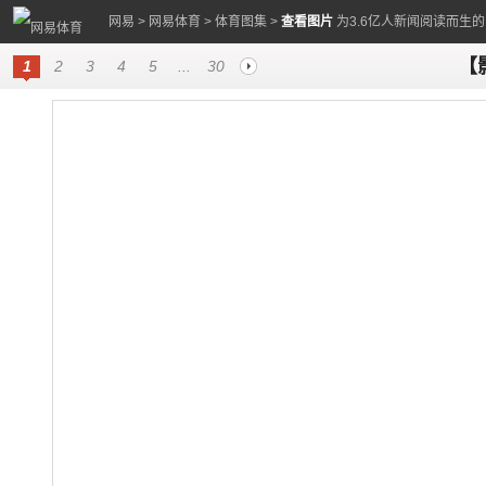
网易
>
网易体育
>
体育图集
>
查看图片
为3.6亿人新闻阅读而生
【
1
2
3
4
5
...
30