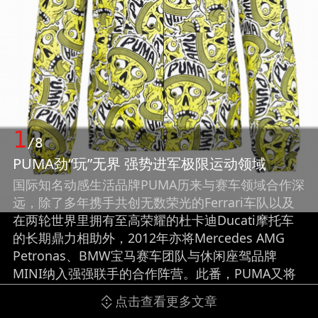
1
/8
PUMA劲“玩”无界 强势进军极限运动领域
国际知名动感生活品牌PUMA历来与赛车领域合作深
远，除了多年携手共创无数荣光的Ferrari车队以及
在两轮世界里拥有至高荣耀的杜卡迪Ducati摩托车
的长期鼎力相助外，2012年亦将Mercedes AMG
Petronas、BMW宝马赛车团队与休闲座驾品牌
MINI纳入强强联手的合作阵营。此番，PUMA又将
其跨界合作版图扩张至极限运动领域，进驻GRC环
点击查看更多文章
球跨界拉力赛(Global Rally Cross，简称GRC)，与