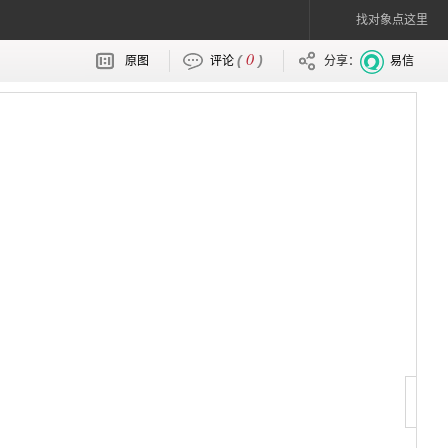
找对象点这里
0
(
)
原图
评论
分享：
易信