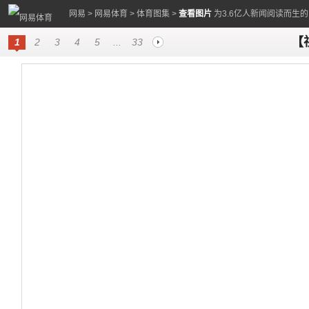
网易
>
网易体育
>
体育图集
>
查看图片
为3.6亿人新闻阅读而生
【
1
2
3
4
5
...
33