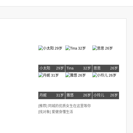
小太阳
29岁
Tina
32岁
思思
26岁
丹妮
31岁
雅悠
26岁
小玲儿
26岁
[推荐] 同城的优质女生在这里等你
[找对象] 爱健身懂生活