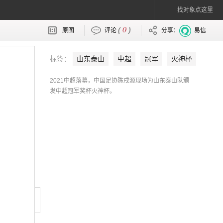
找对象点这里
0
(
)
原图
评论
分享：
易信
标签：
山东泰山
中超
冠军
火神杯
陈戌源
2021中超落幕，中国足协陈戌源现场为山东泰山队颁
发中超冠军奖杯火神杯。