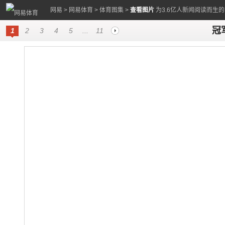
网易
>
网易体育
>
体育图集
>
查看图片
为3.6亿人新闻阅读而生
冠
1
2
3
4
5
...
11