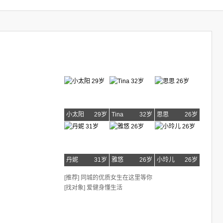
小太阳
29岁
Tina
32岁
思思
26岁
丹妮
31岁
雅悠
26岁
小玲儿
26岁
[推荐] 同城的优质女生在这里等你
[找对象] 爱健身懂生活