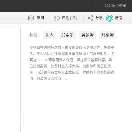
找对象点这里
0
(
)
原图
评论
分享：
易信
标签：
湖人
加索尔
奥多姆
拜纳姆
奥多姆在妓院狂欢数日被发现昏厥后送院治疗，生命垂
危。不少人因此怀念起奥多姆在球场上的高光时刻，尤
其是09、10两季随湖人夺冠，但是如今这套阵容，早
已分崩离析，独留科比支撑大局，加索尔和阿里扎远
走，而沃顿和费舍尔走上教练席，拜纳姆和奥多姆的遭
遇，则最为让人唏嘘……