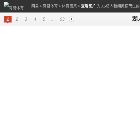
网易
>
网易体育
>
体育图集
>
查看图片
为3.6亿人新闻阅读而生
湖
1
2
3
4
5
...
63