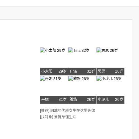
小太阳
29岁
Tina
32岁
思思
26岁
丹妮
31岁
雅悠
26岁
小玲儿
26岁
[推荐] 同城的优质女生在这里等你
[找对象] 爱健身懂生活