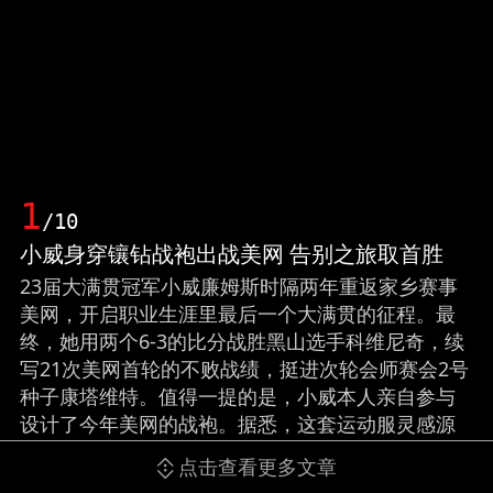
1
/10
小威身穿镶钻战袍出战美网 告别之旅取首胜
23届大满贯冠军小威廉姆斯时隔两年重返家乡赛事
美网，开启职业生涯里最后一个大满贯的征程。最
终，她用两个6-3的比分战胜黑山选手科维尼奇，续
写21次美网首轮的不败战绩，挺进次轮会师赛会2号
种子康塔维特。值得一提的是，小威本人亲自参与
设计了今年美网的战袍。据悉，这套运动服灵感源
于花样滑冰的黑色裙装。共有六层设计，致敬小威
点击查看更多文章
的六次美网夺冠。裙子和球鞋上有多达400颗手工镶