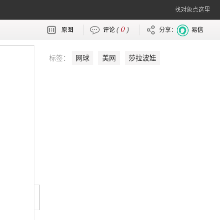
找对象点这里
0
(
)
原图
评论
分享：
易信
标签：
网球
美网
莎拉波娃