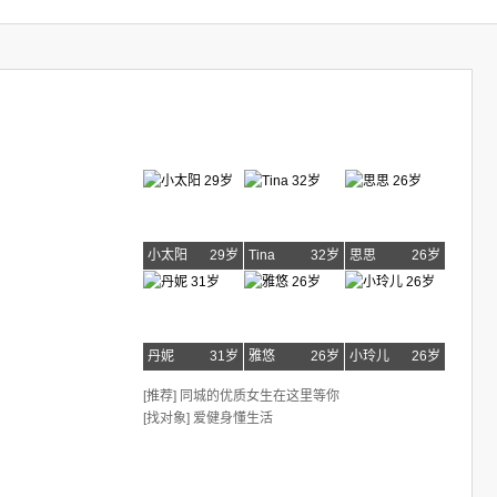
小太阳
29岁
Tina
32岁
思思
26岁
丹妮
31岁
雅悠
26岁
小玲儿
26岁
[推荐] 同城的优质女生在这里等你
[找对象] 爱健身懂生活