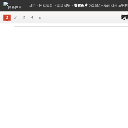
网易
>
网易体育
>
体育图集
>
查看图片
为3.6亿人新闻阅读而生
跨
1
2
3
4
5