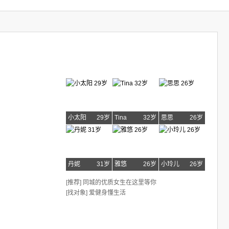
小太阳
29岁
Tina
32岁
思思
26岁
丹妮
31岁
雅悠
26岁
小玲儿
26岁
[推荐] 同城的优质女生在这里等你
[找对象] 爱健身懂生活