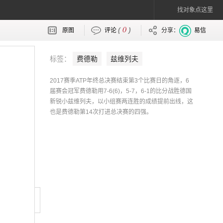
找对象点这里
0
(
)
原图
评论
分享：
易信
标签：
费德勒
兹维列夫
2017赛季ATP年终总决赛结束第3个比赛日的角逐，6
届赛会冠军费德勒用7-6(6)，5-7，6-1的比分战胜德国
新锐小兹维列夫，以小组赛两连胜的成绩提前出线，这
也是费德勒第14次打进总决赛的四强。