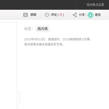
找对象点这里
0
(
)
原图
评论
分享：
易信
标签：
佩内塔
2015年9月13日，美国纽约，2015美国网球公开赛，
佩内塔携未婚夫拍摄冠军写真。