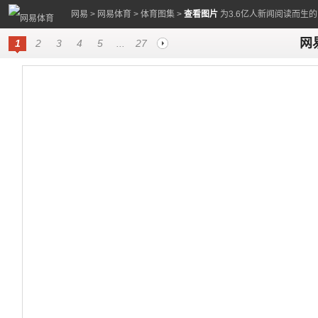
网易
>
网易体育
>
体育图集
>
查看图片
为3.6亿人新闻阅读而生
网易
1
2
3
4
5
...
27