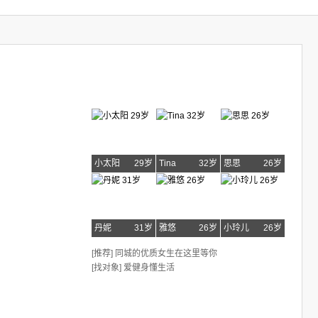
小太阳
29岁
Tina
32岁
思思
26岁
丹妮
31岁
雅悠
26岁
小玲儿
26岁
[推荐] 同城的优质女生在这里等你
[找对象] 爱健身懂生活