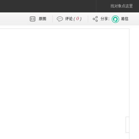
找对象点这里
0
(
)
原图
评论
分享：
易信