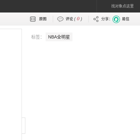
找对象点这里
0
(
)
原图
评论
分享：
易信
标签：
NBA全明星