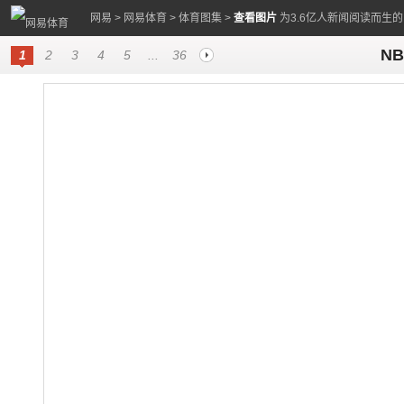
网易
>
网易体育
>
体育图集
>
查看图片
为3.6亿人新闻阅读而生
N
1
2
3
4
5
...
36