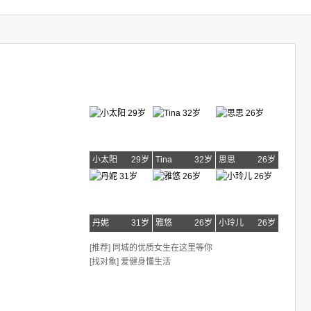
小太阳
29岁
Tina
32岁
思思
26岁
丹妮
31岁
雅悠
26岁
小玲儿
26岁
[推荐] 同城的优质女生在这里等你
[找对象] 爱健身懂生活