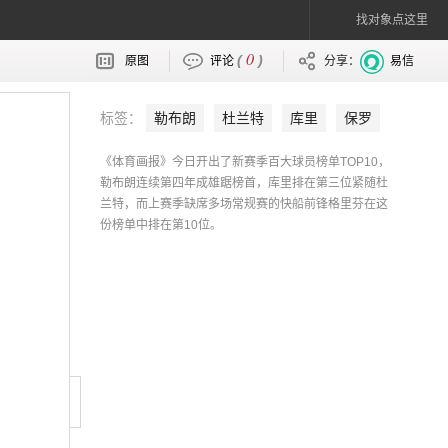
找对象点这里
0
(
)
原图
评论
分享：
易信
标签：
勒布朗
杜兰特
库里
保罗
维斯布鲁克
伦纳德
哈登
戴维斯
《体育画报》今日开出了新赛季百大球员榜单TOP10，
乔治
格里芬
勒布朗连续第四年成雄踞榜首，库里排在第三位紧随杜
兰特，而上赛季缺席多场常规赛的快船前锋格里芬在这
份榜单中排在第10位。