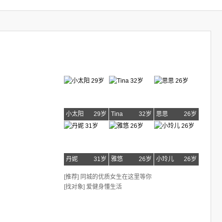
小太阳
29岁
Tina
32岁
思思
26岁
丹妮
31岁
雅悠
26岁
小玲儿
26岁
[推荐] 同城的优质女生在这里等你
[找对象] 爱健身懂生活