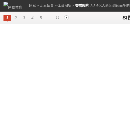
网易
>
网易体育
>
体育图集
>
查看图片
为3.6亿人新闻阅读而生
S
1
2
3
4
5
...
11