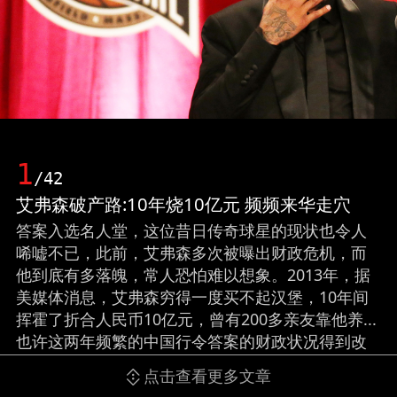
1
/42
艾弗森破产路:10年烧10亿元 频频来华走穴
答案入选名人堂，这位昔日传奇球星的现状也令人
唏嘘不已，此前，艾弗森多次被曝出财政危机，而
他到底有多落魄，常人恐怕难以想象。2013年，据
美媒体消息，艾弗森穷得一度买不起汉堡，10年间
挥霍了折合人民币10亿元，曾有200多亲友靠他养...
也许这两年频繁的中国行令答案的财政状况得到改
善，但此前落魄，你我都不忍看到，对艾弗森而
点击查看更多文章
言，这就是残酷的现实。（来源：网易体育）