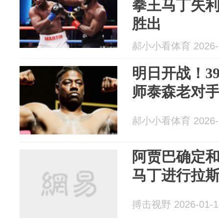
拳王马丁失
胜出
郝小小看体育 2026-0
明日开战！3
师泰森老对
郝小小看体育 2026-0
阿贾巴确定和
马丁进行拉
搏击视野 2026-01-1