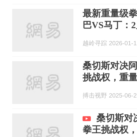
最新重量级
巴VS马丁：2
越岭寻踪 2026-01-1
桑切斯对决
挑战权，重
搏击视野 2025-06-2
桑切斯对
拳王挑战权