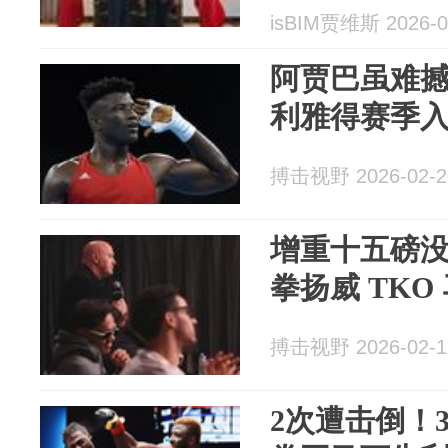
字化转型提供
isBIM贾维斯 2026-0
阿贾巴虽难
利雅得赛季
搏击视野 2026-02-2
增重十五磅
拳扬威 TK
搏击视野 2026-02-1
2次遭击倒！