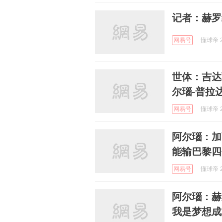
记者：赫罗
网易号
懂球帝 2
世体：吉达
尔瑙-普拉
网易号
懂球帝 2
阿尔瑙：加
能输巴黎四
网易号
懂球帝 2
阿尔瑙：赫
我是梦想成