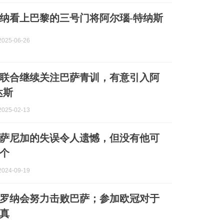
纳看上巴黎的三号门将阿尔瑙-特纳斯
025-06-26
联合继续关注巴萨青训，有意引入阿
达斯
025-02-13
萨尼加的失误令人遗憾，但没有他可
个
024-09-19
罗纳会努力击败巴萨；参加欧冠对于
真