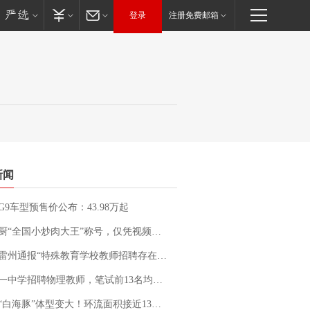
登录
注册免费邮箱
新闻
G9车型预售价公布：43.98万起
“全国小炒肉大王”称号，仅凭视频评出？中国烹饪协会回应
通报“特殊教育学校教师招聘存在违规行为”：已启动问责程序 副校长被停职
招聘物理教师，笔试前13名均遭淘汰？教育局：已叫停招聘，成立调查组全面核查
白海豚”体型变大！环流面积接近13个浙江那么大