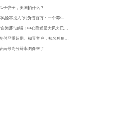
瓜子饺子，美国怕什么？
险零投入”到负债百万：一个养牛项目崩盘后，谁该为农户的贷款买单丨红星调查
白海豚”加强！中心附近最大风力已达15级 最新研判
期、糊弄客户，知名独角兽车企创始人回应：都没证据，将依法采取措施，“本人长期与美国交管局保持沟通，对方表示肯定”
表面最高分辨率图像来了