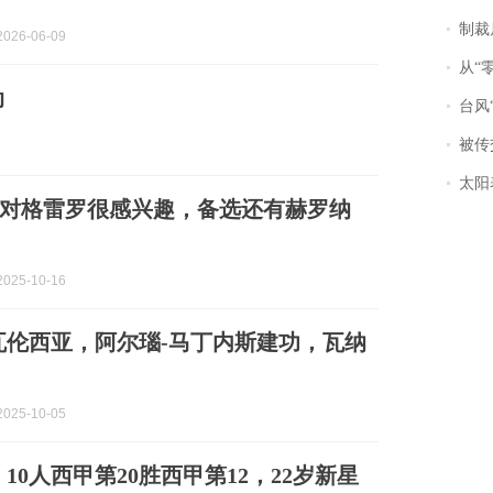
制裁
026-06-09
从“零风
动
台风“
被传交付严重超
太阳
对格雷罗很感兴趣，备选还有赫罗纳
025-10-16
1瓦伦西亚，阿尔瑙-马丁内斯建功，瓦纳
025-10-05
，10人西甲第20胜西甲第12，22岁新星