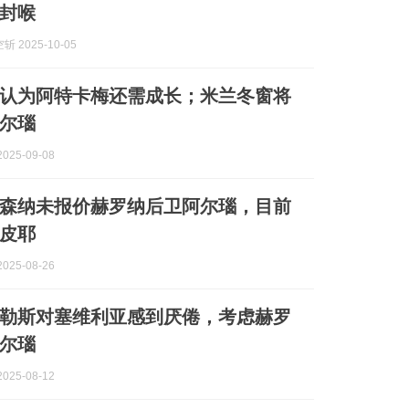
封喉
 2025-10-05
认为阿特卡梅还需成长；米兰冬窗将
尔瑙
025-09-08
森纳未报价赫罗纳后卫阿尔瑙，目前
皮耶
025-08-26
勒斯对塞维利亚感到厌倦，考虑赫罗
尔瑙
025-08-12