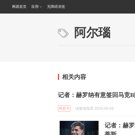
网易首页
应用
无障碍浏览
阿尔瑙
相关内容
记者：赫罗纳有意签回马竞B
网易号
绿茵情报局 2026-06-09
记者：赫罗
蒂斯