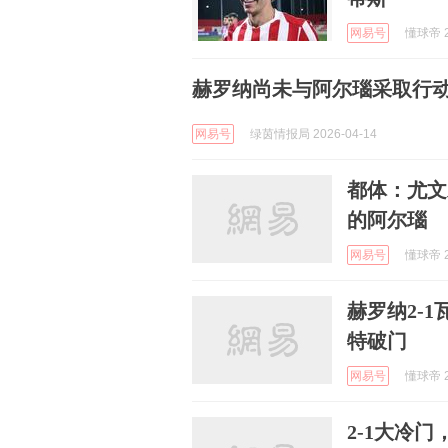
网易号
懂球帝 2
赫罗纳尚未与阿尔瑙采取行
网易号
绿茵情报局 2026-04-14
都体：尤文
的阿尔瑙
网易号
懂球帝 2
赫罗纳2-
特破门
网易号
懂球帝 2
2-1大冷门