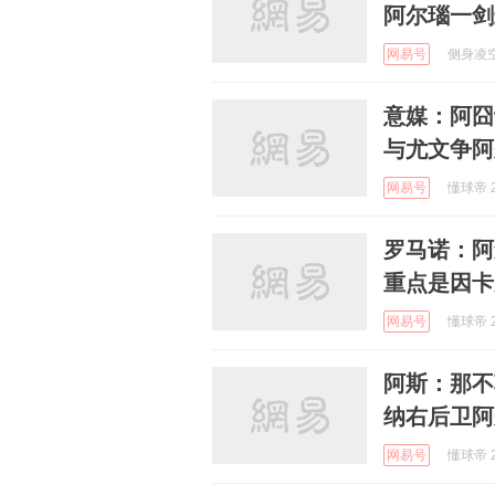
阿尔瑙一剑
网易号
侧身凌空斩
意媒：阿囧
与尤文争阿
网易号
懂球帝 2
罗马诺：阿
重点是因卡
网易号
懂球帝 2
阿斯：那不
纳右后卫阿
网易号
懂球帝 2