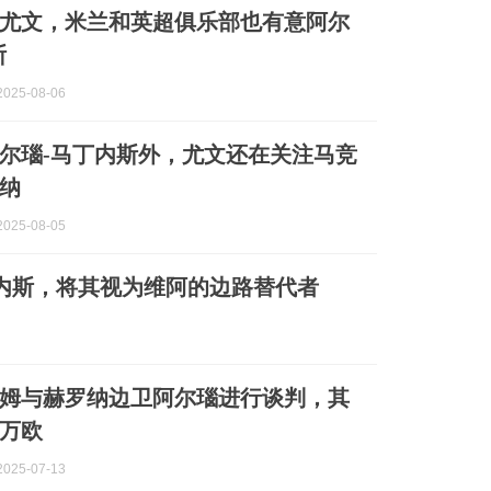
尤文，米兰和英超俱乐部也有意阿尔
斯
025-08-06
尔瑙-马丁内斯外，尤文还在关注马竞
纳
025-08-05
内斯，将其视为维阿的边路替代者
姆与赫罗纳边卫阿尔瑙进行谈判，其
0万欧
025-07-13