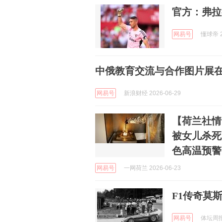
官方：弗拉
网易号
懂球帝 2
中俄教育交流与合作图片展在莫
网易号
新浪财经 2026-06-29
【荷兰社情
被女儿杀死
色高温预警
网易号
一网荷兰 2026-06-23
F1传奇莫
网易号
体坛周报 