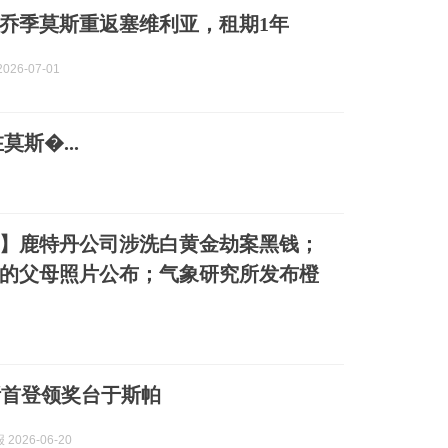
乔季莫斯重返塞维利亚，租期1年
026-07-01
斯�...
】鹿特丹公司涉洗白黄金劫案黑钱；
的父母照片公布；气象研究所发布橙
斯首登领奖台于斯帕
2026-06-20