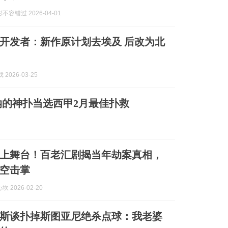
容错过 2026-04-01
开发者：新作原计划去埃及 后改为北
 2026-03-25
的神扑当选西甲2月最佳扑救
上舞台！百老汇剧揭当年劫案真相，
空击掌
 2026-02-20
斯谈扑掉斯图亚尼绝杀点球：我老婆