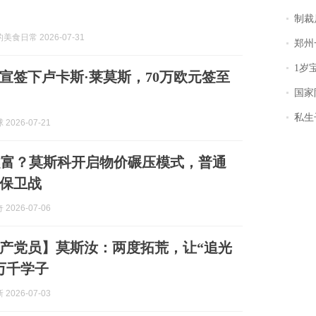
制裁
食日常 2026-07-31
郑州一汉堡店
1岁宝宝碰
宣签下卢卡斯·莱莫斯，70万欧元签至
国家防
私生子
2026-07-21
越富？莫斯科开启物价碾压模式，普通
保卫战
2026-07-06
产党员】莫斯汝：两度拓荒，让“追光
万千学子
2026-07-03