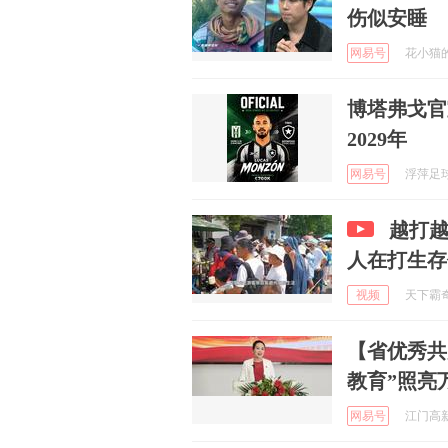
伤似安睡
网易号
花小猫的美
博塔弗戈官
2029年
网易号
浮萍足球 
越打
人在打生存
视频
天下霸奇 
【省优秀共
教育”照亮
网易号
江门高新 