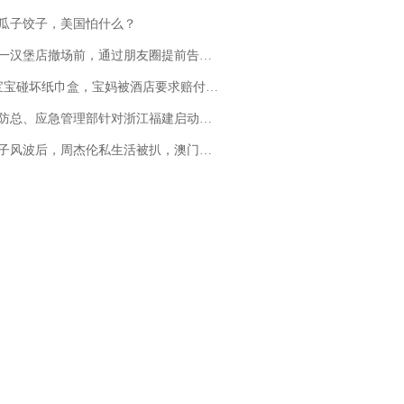
瓜子饺子，美国怕什么？
撤场前，通过朋友圈提前告知逐一退费，有顾客仅剩1元也全被退回，分文不少；顾客：言而有信，让人感动
坏纸巾盒，宝妈被酒店要求赔付924元！三亚一酒店回复：骨瓷定制！网友一查价格，吵翻了
总、应急管理部针对浙江福建启动防汛防台风四级应急响应
风波后，周杰伦私生活被扒，澳门输10亿传闻早已经水落石出