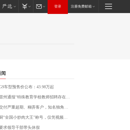
登录
注册免费邮箱
新闻
G9车型预售价公布：43.98万起
通报“特殊教育学校教师招聘存在违规行为”：已启动问责程序 副校长被停职
期、糊弄客户，知名独角兽车企创始人回应：都没证据，将依法采取措施，“本人长期与美国交管局保持沟通，对方表示肯定”
“全国小炒肉大王”称号，仅凭视频评出？中国烹饪协会回应
要求领导干部带头休假