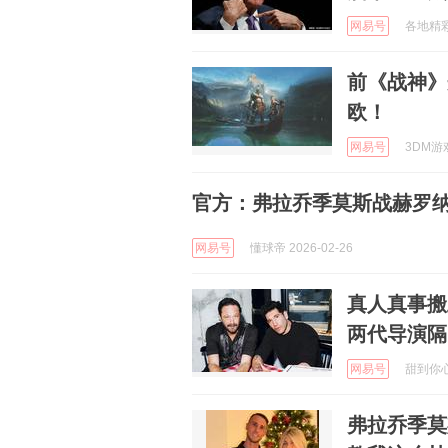
网易号
各地精彩不
前《战神》
欧！
网易号
3DM游戏
官方：弗拉乔季莫斯战赫罗纳
网易号
懂球帝 2026-02-26
真人真事搬
两代导演隔
网易号
甜到你心坎
弗拉乔季莫