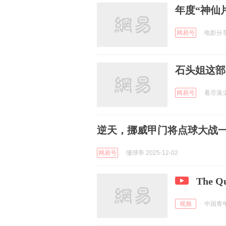
年度“神仙
网易号
电影分享会
石头姐这部
网易号
看尽落尘花
逆天，挪威甲门将点球大战
网易号
懂球帝 2025-12-02
The Qu
视频
中国青年报