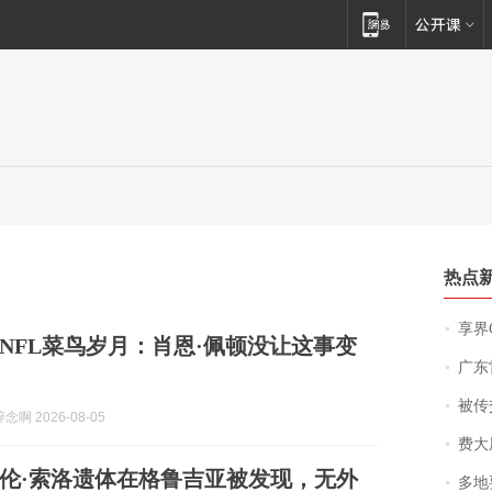
热点
享界
NFL菜鸟岁月：肖恩·佩顿没让这事变
广东雷州
被传交付严重超
啊 2026-08-05
费大厨
伦·索洛遗体在格鲁吉亚被发现，无外
多地