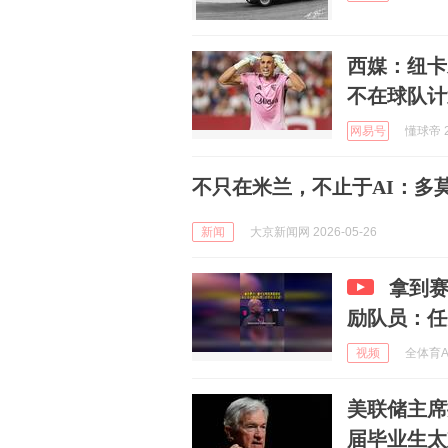
西媒：纽卡
不在球队计
网易号
懂球帝 2
不只在米兰，不止于AI：多
新闻
大京新闻网 2026-05-26
拿到
励队员：任
视频
全体育All
美联储主席
届毕业生太