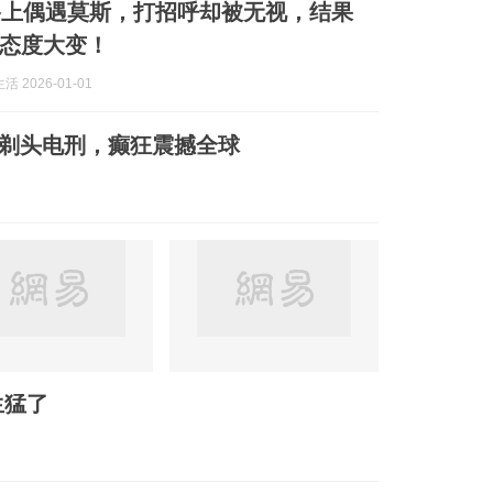
路上偶遇莫斯，打招呼却被无视，结果
态度大变！
 2026-01-01
、剃头电刑，癫狂震撼全球
生猛了