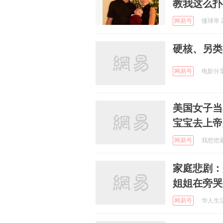
教我这么扑
网易号
懂球帝 2
硬核、另类
网易号
电影分享会
美国女子当
宝宝去上帝
网易号
我想把最
家庭悲剧：
姐姐在旁哭
网易号
华人生活网