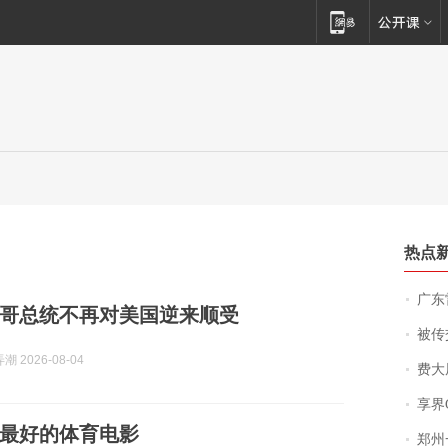
热点
广东雷州
哥总统不再对美国逆来顺受
被传交付严重超
 2026-08-04
费大厨
享界
最好的体育电影
郑州一汉堡店