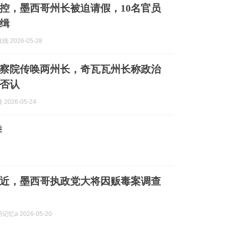
控，墨西哥州长被迫请假，10名官员
缉
 2026-05-28
察院传唤两州长，奇瓦瓦州长称政治
否认
2026-05-24
季
战临近，墨西哥执政党大将因贩毒案调查
忆a 2026-05-20