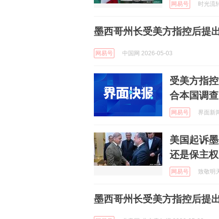
网易号
时光流转追
墨西哥州长受美方指控后提
网易号
中国网 2026-05-03
受美方指控
合本国调查
网易号
界面新闻 
美国起诉墨
还是保主权
网易号
致敬明天的
墨西哥州长受美方指控后提