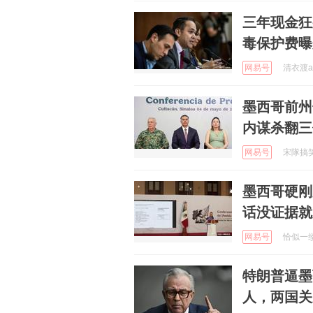
三年现金狂
毒保护费曝
网易号
清衣渡a 
墨西哥前州
内谋杀翻三
网易号
宋隊搞笑配
墨西哥硬刚
话没证据就
网易号
恰似一缕微
特朗普逼墨
人，两国关