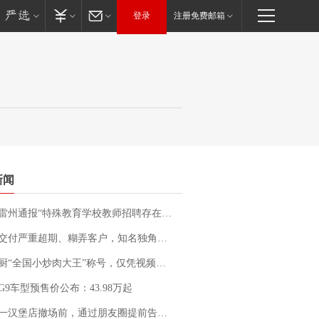
登录
注册免费邮箱
新闻
通报“特殊教育学校教师招聘存在违规行为”：已启动问责程序 副校长被停职
期、糊弄客户，知名独角兽车企创始人回应：都没证据，将依法采取措施，“本人长期与美国交管局保持沟通，对方表示肯定”
“全国小炒肉大王”称号，仅凭视频评出？中国烹饪协会回应
G9车型预售价公布：43.98万起
撤场前，通过朋友圈提前告知逐一退费，有顾客仅剩1元也全被退回，分文不少；顾客：言而有信，让人感动