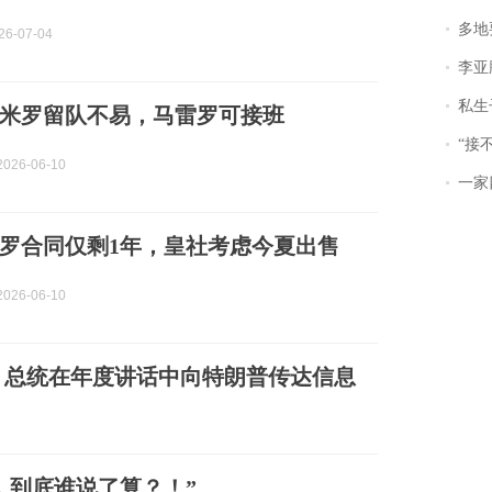
多地
6-07-04
李亚鹏含泪感谢“
私生子
米罗留队不易，马雷罗可接班
“接不到戏
026-06-10
一家
罗合同仅剩1年，皇社考虑今夏出售
026-06-10
，总统在年度讲话中向特朗普传达信息
，到底谁说了算？！”