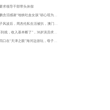
要求领导干部带头休假
地铁吐血女孩”胡心瑶为嫣然天使捐99999元：这份捐赠太沉重，尊重其捐赠意愿，个人向胡心瑶和她的病友之家各捐赠99999元
风波后，周杰伦私生活被扒，澳门输10亿传闻早已经水落石出
，收入基本断了”，38岁演员求职景区NPC：工作量断崖式下跌，留给我试错的时间不多了
四口在“天津之眼”海河边游玩，母子俩不幸溺亡