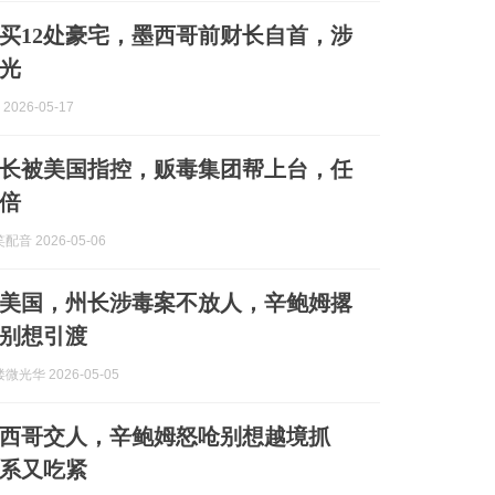
买12处豪宅，墨西哥前财长自首，涉
光
2026-05-17
长被美国指控，贩毒集团帮上台，任
倍
音 2026-05-06
美国，州长涉毒案不放人，辛鲍姆撂
别想引渡
光华 2026-05-05
西哥交人，辛鲍姆怒呛别想越境抓
系又吃紧