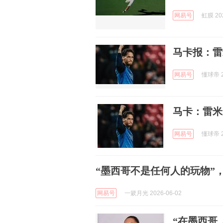
网易号
虹膜 202
马卡报：雷
网易号
懂球帝 2
马卡：雷米
网易号
懂球帝 2
“墨西哥不是任何人的玩物”
网易号
一簌月光 2026-06-02
“在墨西哥