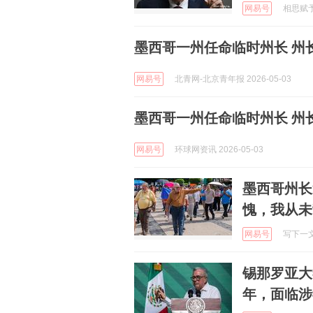
网易号
相思赋予谁
墨西哥一州任命临时州长 州
网易号
北青网-北京青年报 2026-05-03
墨西哥一州任命临时州长 州
网易号
环球网资讯 2026-05-03
墨西哥州长
愧，我从未
网易号
写下一文一
锡那罗亚大
年，面临涉