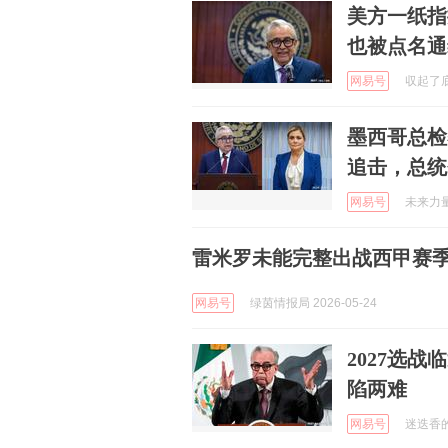
美方一纸指
也被点名通
网易号
収起了底线
墨西哥总检
追击，总统
网易号
未来力量 
雷米罗未能完整出战西甲赛
网易号
绿茵情报局 2026-05-24
2027选
陷两难
网易号
迷迭香的记